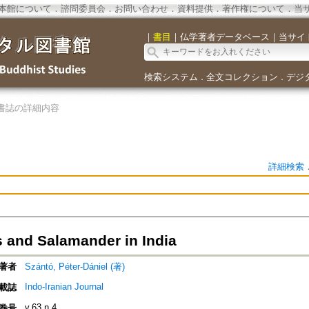
本館について
．
諮問委員会
．
お問い合わせ
．
資料提供
．
著作権について
．
当
｜
書目
｜
仏学著者データベース
｜
当サイ
検索システム
全文コレクション
デジ
．
．
書誌の詳細内容
詳細検索
 and Salamander in India
著者
Szántó, Péter-Dániel (著)
Indo-Iranian Journal
載誌
v.63 n.4
巻号