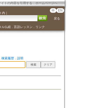
サイトの内容を引用する
．
ホームページへ
中
EN
ト内
｜
戻る
タル仏経
言語レッスン
リンク
．
．
．
検索履歴
．
説明