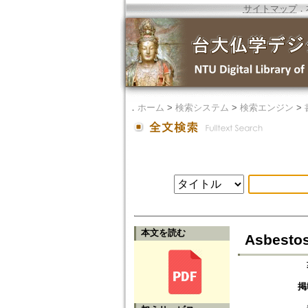
サイトマップ
．
．
ホーム
>
検索システム
>
検索エンジン
>
本文を読む
Asbestos
掲