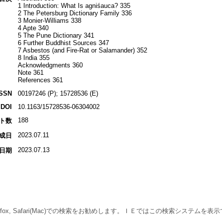
1 Introduction: What Is agniśauca? 335
2 The Petersburg Dictionary Family 336
3 Monier-Williams 338
4 Apte 340
5 The Pune Dictionary 341
6 Further Buddhist Sources 347
7 Asbestos (and Fire-Rat or Salamander) 352
8 India 355
Acknowledgments 360
Note 361
References 361
ISSN
00197246 (P); 15728536 (E)
DOI
10.1163/15728536-06304002
188
ト数
2023.07.11
成日
2023.07.13
日期
 Firefox, Safari(Mac)での検索をお勧めします。ＩＥではこの検索システムを