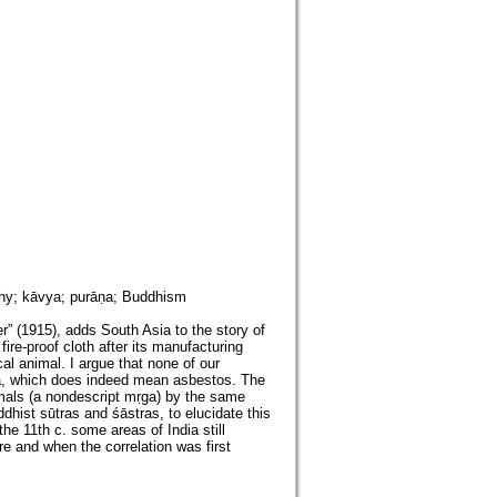
aphy; kāvya; purāṇa; Buddhism
 (1915), adds South Asia to the story of
re-proof cloth after its manufacturing
l animal. I argue that none of our
ca, which does indeed mean asbestos. The
imals (a nondescript mṛga) by the same
hist sūtras and śāstras, to elucidate this
he 11th c. some areas of India still
 and when the correlation was first