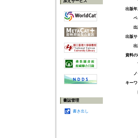
加えサービス
出版年
ペ
出
出版サ
出
資料の
ノ
キーワ
書誌管理
書き出し