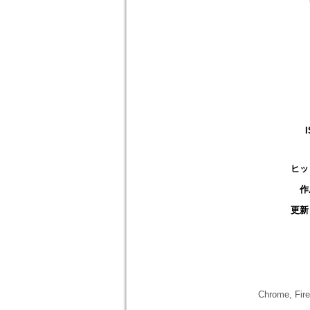
ヒッ
作
更新
Chrome,