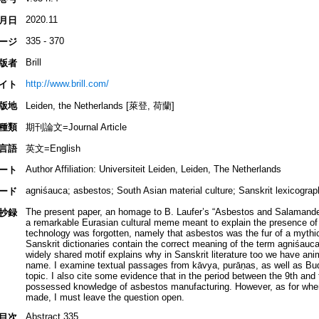
2020.11
月日
335 - 370
ージ
Brill
版者
http://www.brill.com/
イト
版地
Leiden, the Netherlands [萊登, 荷蘭]
種類
期刊論文=Journal Article
言語
英文=English
Author Affiliation: Universiteit Leiden, Leiden, The Netherlands
ート
agniśauca; asbestos; South Asian material culture; Sanskrit lexicogr
ード
The present paper, an homage to B. Laufer’s “Asbestos and Salamander”
抄録
a remarkable Eurasian cultural meme meant to explain the presence of fi
technology was forgotten, namely that asbestos was the fur of a mythica
Sanskrit dictionaries contain the correct meaning of the term agniśau
widely shared motif explains why in Sanskrit literature too we have an
name. I examine textual passages from kāvya, purāṇas, as well as Budd
topic. I also cite some evidence that in the period between the 9th and t
possessed knowledge of asbestos manufacturing. However, as for where
made, I must leave the question open.
Abstract 335
目次