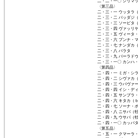
二・二・一〇 シリマ
〈第三品〉
二・三・一 ウッタラ
二・三・二 バッダジ
二・三・三 ソービタ
二・三・四 ヴァッリ
二・三・五 ヴィータ
二・三・六 プンナ・
二・三・七 ナンダカ
二・三・八 バラタ
二・三・九 バーラド
二・三・一〇 カンハ
〈第四品〉
二・四・一 ミガ・シ
二・四・二 シヴァカ
二・四・三 ウパヴァ
二・四・四 イシ・デ
二・四・五 サンブラ
二・四・六 キタカ（
二・四・七 ソーナ・
二・四・八 ニサバ（
二・四・九 ウサバ（
二・四・一〇 カッパ
〈第五品〉
二・五・一 クマーラ