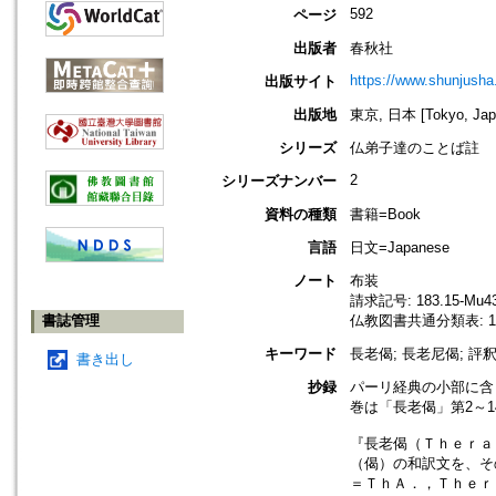
592
ページ
出版者
春秋社
https://www.shunjusha.
出版サイト
出版地
東京, 日本 [Tokyo, Jap
シリーズ
仏弟子達のことば註
2
シリーズナンバー
資料の種類
書籍=Book
言語
日文=Japanese
ノート
布装
請求記号: 183.15-Mu43
書誌管理
仏教図書共通分類表: 18
キーワード
長老偈; 長老尼偈; 評
書き出し
抄録
パーリ経典の小部に含
巻は「長老偈」第2～
『長老偈（Ｔｈｅｒａ
（偈）の和訳文を、そ
＝ＴｈＡ．，Ｔｈｅｒ