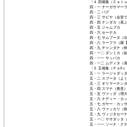
〈４ 四偈集（Ｃａｔｕ
四・一 ナーガサマー
四・二 バグ
四・三 サビヤ（会堂
四・四 ナンダカ（喜
四・五 ジャムブカ
四・六 セーナカ
四・七 サムブータ（
四・八 ラーフラ（羅
四・九 チャンダナ（
四・一〇 ダンミカ（
四・一一 サッパカ
四・一二 ムディタ（
〈５ 五偈集（Ｐａñｃ
五・一 ラージャダッ
五・二 スブータ（よ
五・三 ギリマーナン
五・四 スマナ（善意
五・五 ヴァッダ（増
五・六 ナディー・カ
五・七 ガヤー・カッ
五・八 ヴァッカリ（
五・九 ヴィジタセー
五・一〇 ヤサダッタ
五・一一 ソーナ・ク