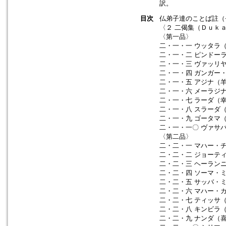
訳。
目次
仏弟子達のことば註（
〈２ 二偈集（Ｄｕｋａ
〈第一品〉
二・一・一 ウッタラ
二・一・二 ピンドー
二・一・三 ヴァッリ
二・一・四 ガンガー
二・一・五 アジナ（
二・一・六 メーラジ
二・一・七 ラーダ（
二・一・八 スラーダ
二・一・九 ゴータマ
二・一・一〇 ヴァサ
〈第二品〉
二・二・一 マハー・
二・二・二 ジョーテ
二・二・三 ヘーラン
二・二・四 ソーマ・
二・二・五 サッバ・
二・二・六 マハー・
二・二・七 ティッサ
二・二・八 キンビラ
二・二・九 ナンダ（