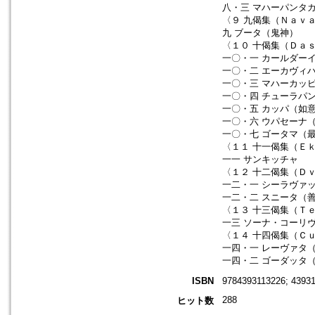
八・三 マハーパンタ
〈９ 九偈集（Ｎａｖａ
九 ブータ（鬼神）
〈１０ 十偈集（Ｄａｓ
一〇・一 カールダー
一〇・二 エーカヴィ
一〇・三 マハーカッ
一〇・四 チューラパ
一〇・五 カッパ（如
一〇・六 ウパセーナ
一〇・七 ゴータマ（
〈１１ 十一偈集（Ｅｋ
一一 サンキッチャ
〈１２ 十二偈集（Ｄｖ
一二・一 シーラヴァ
一二・二 スニータ（
〈１３ 十三偈集（Ｔｅ
一三 ソーナ・コーリ
〈１４ 十四偈集（Ｃ
一四・一 レーヴァタ
一四・二 ゴーダッタ
ISBN
9784393113226; 4393
288
ヒット数