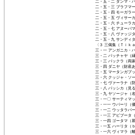
二・五・二 ダンマ・
二・五・三 ブラフマ
二・五・四 モーガラ
二・五・五 ヴィサー
二・五・六 チューラ
二・五・七 アヌーパ
二・五・八 ヴァッジ
二・五・九 サンディ
〈３ 三偈集（Ｔｉｋａ
三・一 アンガニカ・
三・二 パッチャヤ（
三・三 バックラ（両
三・四 ダニヤ（財産
三・五 マータンガプ
三・六 クッジャ・ソ
三・七 ヴァーラナ（
三・八 パッシカ（見
三・九 ヤソージャ（
三・一〇 サーティマ
三・一一 ウパーリ（
三・一二 ウッタラパ
三・一三 アビブータ
三・一四 ゴータマ（
三・一五 ハーリタ（
三・一六 ヴィマラ（