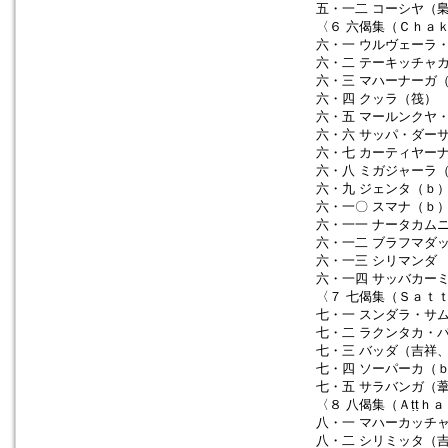
五・一二 コーシヤ（
〈６ 六偈集（Ｃｈａｋ
六・一 ウルヴェーラ
六・二 テーキッチャ
六・三 マハーナーガ
六・四 クッラ（筏）
六・五 マールンクヤ
六・六 サッパ・ダー
六・七 カーティヤー
六・八 ミガジャーラ
六・九 ジェンタ（ｂ
六・一〇 スマナ（ｂ
六・一一 ナータカム
六・一二 ブラフマダ
六・一三 シリマンダ
六・一四 サッバカー
〈７ 七偈集（Ｓａｔｔ
七・一 スンダラ・サ
七・二 ラクンタカ・
七・三 バッダ（吉祥
七・四 ソーパーカ（
七・五 サラバンガ（
〈８ 八偈集（Ａṭṭｈ
八・一 マハーカッチ
八・二 シリミッタ（