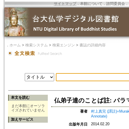
サイトマップ
．
本館について
．
諮問委員会
．
．
ホーム
>
検索システム
>
検索エンジン
>
書誌の詳細内容
本文を読む
仏弟子達のことば註: パ
まだ本館にオーソラ
イズされていません
著者
村上真完 (譯註)=Murakami,
Annotate)
加えサービス
2014.02.20
出版年月日