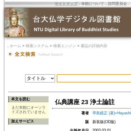
サイトマップ
．
本館について
．
諮問委員会
．
．
ホーム
>
検索システム
>
検索エンジン
>
書誌の詳細内容
本文を読む
仏典講座 23 浄土論註
まだ本館にオーソラ
イズされていません
著者
早島鏡正 (著)=Hayashima
加えサービス
版
新装版(OD版)
2003.03.01
出版年月日