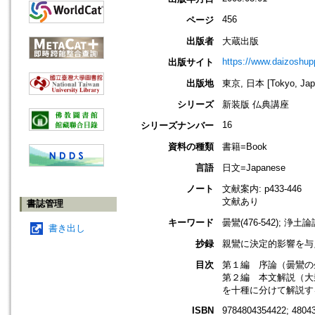
456
ページ
出版者
大蔵出版
https://www.daizoshup
出版サイト
出版地
東京, 日本 [Tokyo, Jap
シリーズ
新装版 仏典講座
16
シリーズナンバー
資料の種類
書籍=Book
言語
日文=Japanese
ノート
文献案内: p433-446
文献あり
書誌管理
キーワード
曇鸞(476-542); 浄土論
書き出し
抄録
親鸞に決定的影響を与
目次
第１編 序論（曇鸞の
第２編 本文解説（大
を十種に分けて解説す
ISBN
9784804354422; 4804