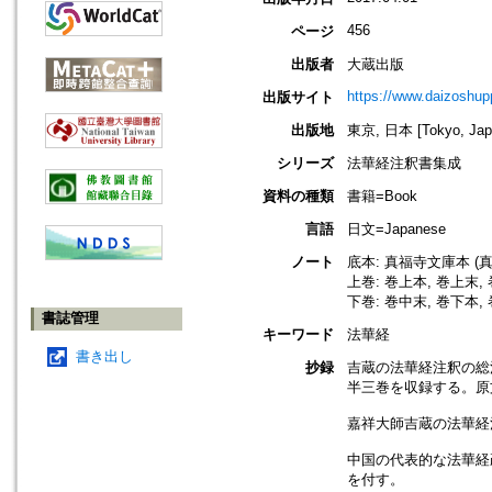
456
ページ
出版者
大蔵出版
https://www.daizoshup
出版サイト
出版地
東京, 日本 [Tokyo, Jap
シリーズ
法華経注釈書集成
資料の種類
書籍=Book
言語
日文=Japanese
ノート
底本: 真福寺文庫本 (
上巻: 巻上本, 巻上末
下巻: 巻中末, 巻下本
書誌管理
キーワード
法華経
書き出し
抄録
吉蔵の法華経注釈の総
半三巻を収録する。原
嘉祥大師吉蔵の法華経
中国の代表的な法華経
を付す。