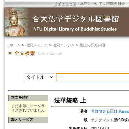
サイトマップ
．
本館について
．
諮問委員会
．
．
ホーム
>
検索システム
>
検索エンジン
>
書誌の詳細内容
本文を読む
法華統略 上
まだ本館にオーソラ
イズされていません
著者
菅野博史 (譯註)=Kanno, Hi
加えサービス
版
オンデマンド版(OD版)
2017.04.01
出版年月日