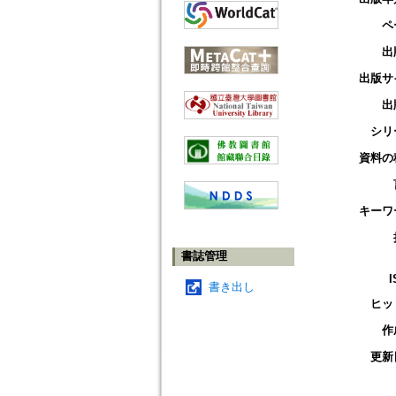
ペ
出
出版サ
出
シリ
資料の
キーワ
書誌管理
I
書き出し
ヒッ
作
更新