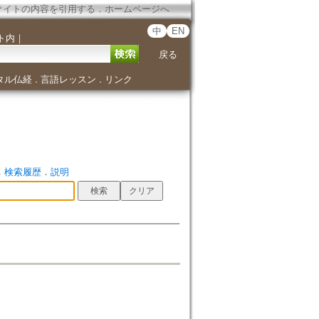
サイトの内容を引用する
．
ホームページへ
中
EN
ト内
｜
戻る
タル仏経
言語レッスン
リンク
．
．
．
検索履歴
．
説明