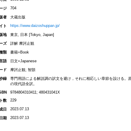
704
ージ
版者
大蔵出版
https://www.daizoshuppan.jp/
イト
版地
東京, 日本 [Tokyo, Japan]
ーズ
詳解 摩訶止観
種類
書籍=Book
言語
日文=Japanese
ード
摩訶止観; 智顗
抄録
専門用語による解説調の訳文を避け，それに相応しい章節を設ける。
の現代語全訳。
SBN
9784804310411; 480431041X
229
ト数
2023.07.13
成日
2023.07.13
日期