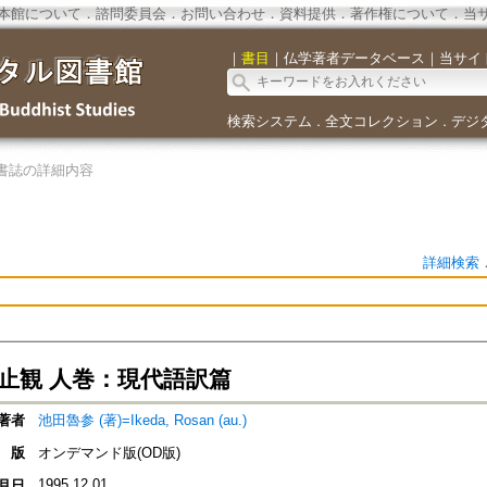
本館について
．
諮問委員会
．
お問い合わせ
．
資料提供
．
著作権について
．
当
｜
書目
｜
仏学著者データベース
｜
当サイ
検索システム
全文コレクション
デジ
．
．
書誌の詳細内容
詳細検索
訶止観 人巻：現代語訳篇
著者
池田魯参 (著)=Ikeda, Rosan (au.)
版
オンデマンド版(OD版)
1995.12.01
月日