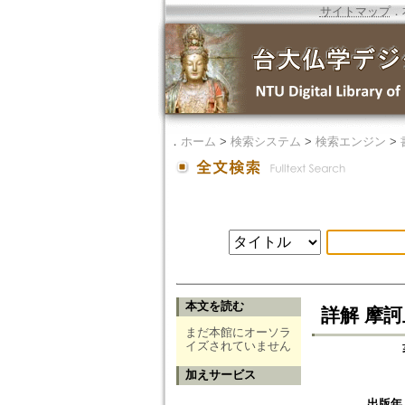
サイトマップ
．
．
ホーム
>
検索システム
>
検索エンジン
>
本文を読む
詳解 摩
まだ本館にオーソラ
イズされていません
加えサービス
出版年