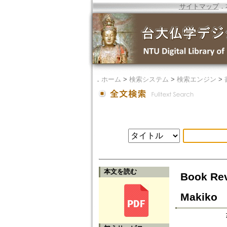
サイトマップ
．
．
ホーム
>
検索システム
>
検索エンジン
>
本文を読む
Book Rev
Makiko