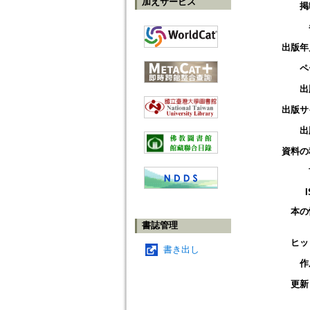
加えサービス
掲
出版年
ペ
出
出版サ
出
資料の
本の
書誌管理
ヒッ
書き出し
作
更新