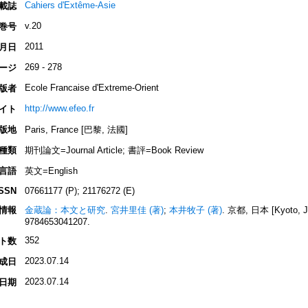
Cahiers d'Extême-Asie
載誌
v.20
巻号
2011
月日
269 - 278
ージ
Ecole Francaise d'Extreme-Orient
版者
http://www.efeo.fr
イト
版地
Paris, France [巴黎, 法國]
種類
期刊論文=Journal Article; 書評=Book Review
言語
英文=English
ISSN
07661177 (P); 21176272 (E)
情報
金蔵論：本文と研究
.
宮井里佳 (著)
;
本井牧子 (著)
. 京都, 日本 [Kyoto, J
9784653041207.
352
ト数
2023.07.14
成日
2023.07.14
日期