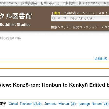
本館について
．
諮問委員会
．
お問い合わせ
．
資料提供
．
著作権について
．
当
｜
書目
｜
仏学著者データベース
｜
当サイ
検索システム
全文コレクション
デジ
．
．
書誌の詳細内容
詳細検索
iew: Konzō-ron: Honbun to Kenkyū Edited b
著者
Ochiai, Toshinori (評論)
;
Jamentz, Michael (譯)
;
Iyanaga, Nobumi (譯)