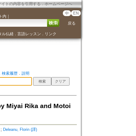
サイトの内容を引用する
．
ホームページへ
中
EN
ト内
｜
戻る
タル仏経
言語レッスン
リンク
．
．
．
検索履歴
．
説明
y Miyai Rika and Motoi
;
Deleanu, Florin (譯)