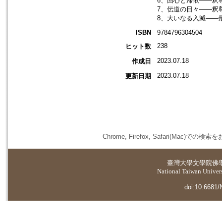
6、回心と帰依――釈
7、伝道の日々――釈
8、大いなる入滅――
ISBN
9784796304504
238
ヒット数
2023.07.18
作成日
2023.07.18
更新日期
Chrome, Firefox, Safari(
臺灣大學
文學院佛
National Taiwan Universi
doi:10.6681