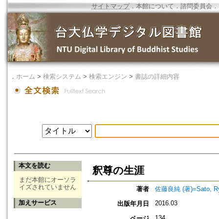
サイトマップ
．
本館について
．
諮問委員会
．
．
ホーム
>
検索システム
>
検索エンジン
>
書誌の詳細内容
本文を読む
釈尊の生涯
まだ本館にオーソラ
イズされていません
著者
佐藤良純 (著)=Sato, Ryo
加えサービス
2016.03
出版年月日
134
ページ