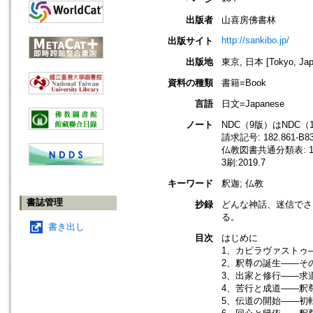
出版者
山喜房佛書林
http://sankibo.jp/
出版サイト
出版地
東京, 日本 [Tokyo, Jap
資料の種類
書籍=Book
言語
日文=Japanese
ノート
NDC（9版）はNDC
請求記号: 182.861-B8
仏教図書共通分類表: 18
3刷:2019.7
キーワード
釈迦; 仏教
書誌管理
抄録
どんな神話、迷信でさ
る。
書き出し
目次
はじめに
1、カピラヴァストゥ
2、釈尊の誕生――そ
3、出家と修行――求
4、苦行と成道――釈
5、伝道の開始――初