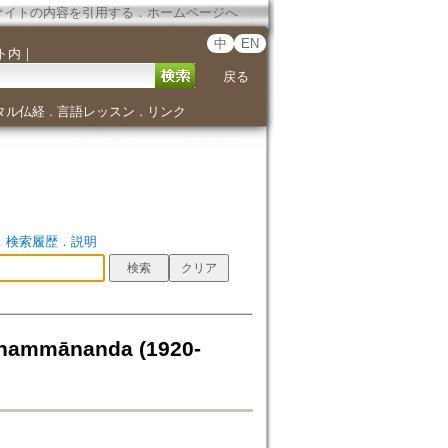
サイトの内容を引用する
．
ホームページへ
中
EN
ト内
｜
戻る
タル仏経
言語レッスン
リンク
．
．
．
検索履歴
．
説明
 Dhammānanda (1920-