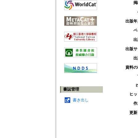
掲
出版年
ペ
出
出版サ
出
資料の
書誌管理
ヒッ
書き出し
作
更新