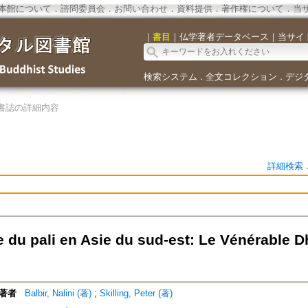
本館について
．
諮問委員会
．
お問い合わせ
．
資料提供
．
著作権について
．
当
｜
書目
｜
仏学著者データベース
｜
当サイ
検索システム
全文コレクション
デジ
．
．
書誌の詳細内容
詳細検索
e du pali en Asie du sud-est: Le Vénérable
著者
Balbir, Nalini (著)
;
Skilling, Peter (著)