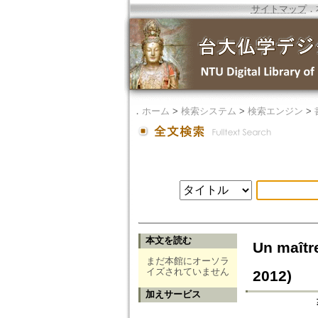
サイトマップ
．
．
ホーム
>
検索システム
>
検索エンジン
>
本文を読む
Un maîtr
まだ本館にオーソラ
イズされていません
2012)
加えサービス