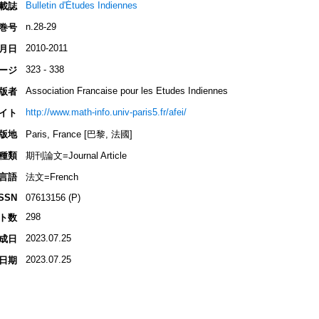
Bulletin d'Études Indiennes
載誌
n.28-29
巻号
2010-2011
月日
323 - 338
ージ
Association Francaise pour les Etudes Indiennes
版者
http://www.math-info.univ-paris5.fr/afei/
イト
版地
Paris, France [巴黎, 法國]
種類
期刊論文=Journal Article
言語
法文=French
ISSN
07613156 (P)
298
ト数
2023.07.25
成日
2023.07.25
日期