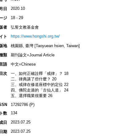
2020.10
月日
18 - 29
ージ
版者
弘誓文教基金會
https://www.hongshi.org.tw/
イト
版地
桃園縣, 臺灣 [Taoyuean hsien, Taiwan]
種類
期刊論文=Journal Article
言語
中文=Chinese
目次
一、如何正確詮釋「戒律」？ 18
二、律典講了些什麼？ 20
三、戒律在修道座標中的定位 22
四、佛陀走過的「古仙人道」 24
五、選擇職業很重要 26
SSN
17292786 (P)
134
ト数
2023.07.25
成日
2023.07.25
日期