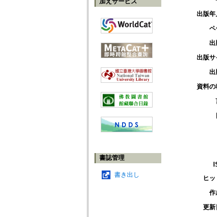
加えサービス
出版年
ペ
出
出版サ
出
資料の
書誌管理
I
書き出し
ヒッ
作
更新