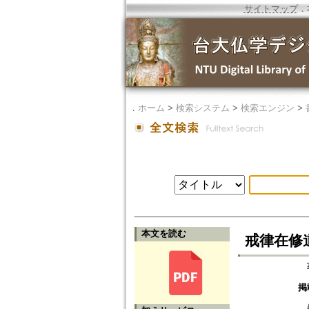
サイトマップ
．
．
ホーム
>
検索システム
>
検索エンジン
>
本文を読む
戒律在修
掲