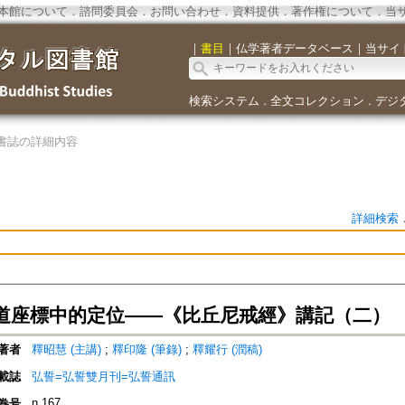
本館について
．
諮問委員会
．
お問い合わせ
．
資料提供
．
著作権について
．
当
｜
書目
｜
仏学著者データベース
｜
当サイ
検索システム
全文コレクション
デジ
．
．
書誌の詳細内容
詳細検索
道座標中的定位——《比丘尼戒經》講記（二）
著者
釋昭慧 (主講)
;
釋印隆 (筆錄)
;
釋耀行 (潤稿)
載誌
弘誓=弘誓雙月刊=弘誓通訊
n.167
巻号