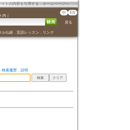
サイトの内容を引用する
．
ホームページへ
中
EN
ト内
｜
戻る
タル仏経
言語レッスン
リンク
．
．
．
検索履歴
．
説明