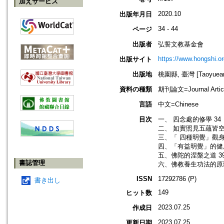
加えサービス
2020.10
出版年月日
34 - 44
ページ
出版者
弘誓文教基金會
https://www.hongshi.or
出版サイト
出版地
桃園縣, 臺灣 [Taoyuean 
資料の種類
期刊論文=Journal Artic
言語
中文=Chinese
目次
一、 四念處的修學 34
二、 如實照見五蘊皆空 
三、「 四種明覺」觀身
四、「有益明覺」的健康
五、佛陀的涅槃之道 3
書誌管理
六、佛教養生功法的原理
ISSN
17292786 (P)
書き出し
149
ヒット数
2023.07.25
作成日
2023.07.25
更新日期