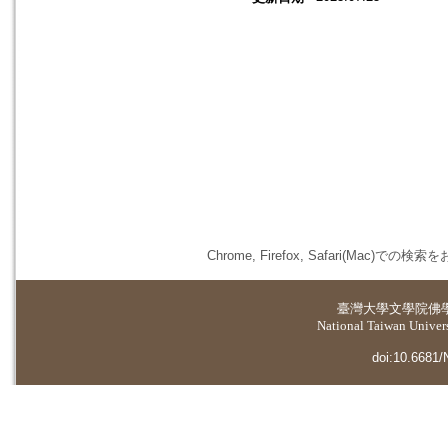
Chrome, Firefox, Safari(
臺灣大學
文學院佛
National Taiwan Universi
doi:10.6681