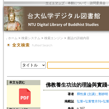
サイトマップ
．
本館について
．
諮問委員会
．
．
ホーム
>
検索システム
>
検索エンジン
>
書誌の詳細内容
本文を読む
佛教養生功法的理論與實踐
著者
釋性廣 (主講)
;
鄭靜明 
掲載誌
弘誓=弘誓雙月刊=弘
n.167
巻号