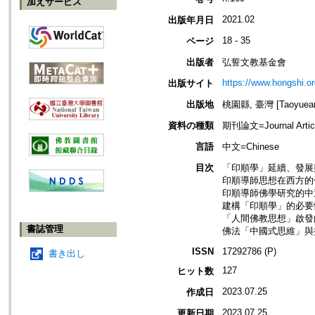
加えサービス
2021.02
出版年月日
18 - 35
ページ
出版者
弘誓文教基金會
https://www.hongshi.or
出版サイト
出版地
桃園縣, 臺灣 [Taoyuean 
資料の種類
期刊論文=Journal Artic
言語
中文=Chinese
目次
「印順學」延續、發展與
印順導師思想在西方的傳
印順導師佛學研究的中道
建構「印順學」的必要性
「人間佛教思想」啟發的
書誌管理
佛法「中國式思維」與
ISSN
17292786 (P)
書き出し
127
ヒット数
2023.07.25
作成日
2023.07.25
更新日期