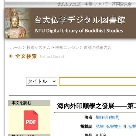
サイトマップ
．
本館について
．
諮問委員会
．
．
ホーム
>
検索システム
>
検索エンジン
>
書誌の詳細内容
本文を読む
海內外印順學之發展——第
著者
鄭靜明 (整理)
掲載誌
弘誓=弘誓雙月刊=弘
n.169
巻号