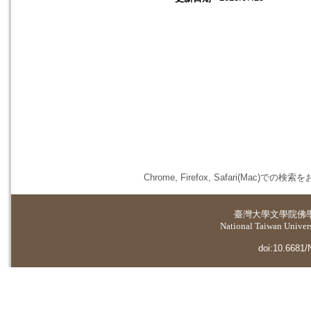
Chrome, Firefox, Safari(
臺灣大學
文學院佛
National Taiwan Universi
doi:10.6681