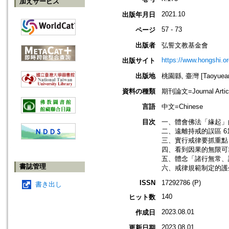
加えサービス
2021.10
出版年月日
57 - 73
ページ
出版者
弘誓文教基金會
https://www.hongshi.or
出版サイト
出版地
桃園縣, 臺灣 [Taoyuean 
資料の種類
期刊論文=Journal Artic
言語
中文=Chinese
目次
一、體會佛法「緣起」的
二、遠離持戒的誤區 6
三、實行戒律要抓重點 
四、看到因果的無限可塑
五、體念「諸行無常、諸
書誌管理
六、戒律規範制定的護生
ISSN
17292786 (P)
書き出し
140
ヒット数
2023.08.01
作成日
2023.08.01
更新日期