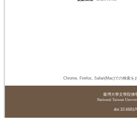
Chrome, Firefox, Safari(
臺灣大學
文學院佛
National Taiwan Universi
doi:10.6681