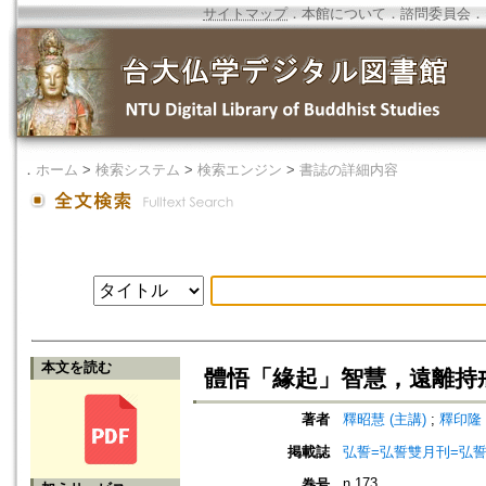
サイトマップ
．
本館について
．
諮問委員会
．
．
ホーム
>
検索システム
>
検索エンジン
>
書誌の詳細内容
本文を読む
體悟「緣起」智慧，遠離持
著者
釋昭慧 (主講)
;
釋印隆 
掲載誌
弘誓=弘誓雙月刊=弘
n.173
巻号