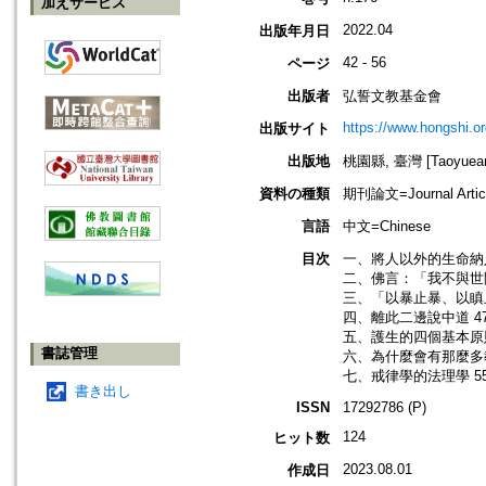
加えサービス
2022.04
出版年月日
42 - 56
ページ
出版者
弘誓文教基金會
https://www.hongshi.or
出版サイト
出版地
桃園縣, 臺灣 [Taoyuean 
資料の種類
期刊論文=Journal Artic
言語
中文=Chinese
目次
一、將人以外的生命納入
二、佛言：「我不與世間
三、「以暴止暴、以瞋
四、離此二邊說中道 4
五、護生的四個基本原則
書誌管理
六、為什麼會有那麼多教
七、戒律學的法理學 5
書き出し
ISSN
17292786 (P)
124
ヒット数
2023.08.01
作成日