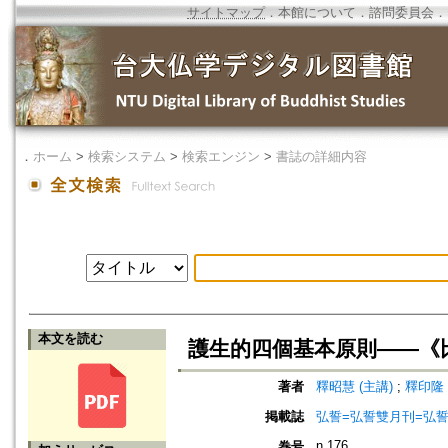
サイトマップ
．
本館について
．
諮問委員会
．
．
ホーム
>
検索システム
>
検索エンジン
>
書誌の詳細内容
本文を読む
護生的四個基本原則——《
著者
釋昭慧 (主講)
;
釋印隆 
掲載誌
弘誓=弘誓雙月刊=弘
n.176
巻号