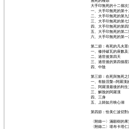
無死的種類
大手印無死的十二個次
一、大手印無死的第十
二、大手印無死的第九
三、大手印無死的第七
四、大手印無死的第四
五、大手印無死的第二
六、大手印無死的第一
第二節：有死的凡夫眾
一、修持破瓦的座數及
二、過世後第四天
三、過世後的第四個星
四、中陰
第三節：在死與無死之
一、有餘涅槃─阿羅漢
二、阿羅漢最後的利生
三、解脫的阿羅漢
四、三身
五、上師如月映心湖
第四節：恰美仁波切對
〈附錄一〉滿願樹的果
〈附錄二〉堪布卡塔仁