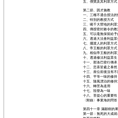
五、僧寶及其利眾方式
第二節、因才施教
一、三種不適合授法的
二、特別的教授方式
三、噶千大營地的利眾
四、傳授密封敕令的教
五、可以毫無保留給予
六、透過大法會利益眾
七、擺渡人的利眾方式
八、帝王般的利眾方式
九、相似帝王般的利眾
十、透過修法利益眾生
十一、那洛巴密行傳承
十二、悲喜皆處之泰然
十三、座位前後沒有不
十四、平等一味的修持
十五、隨風漂泊的修持
十六、轉苦為道用
十七、毀譽為一味
十八、菩提心的重要性
〈附錄〉事業海的問答
第四十一章 滿願樹的
第一節：無死的大成就