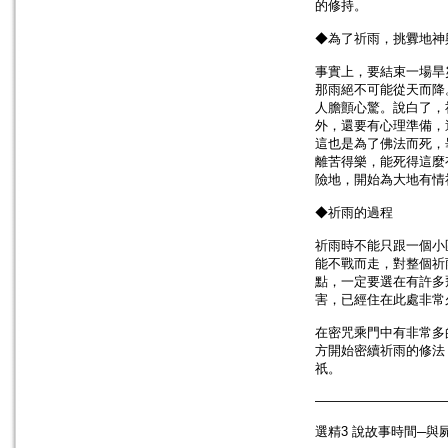
的修持。
◆為了祈雨，挑釁地神
事實上，要結束一場旱
那雨絕不可能從天而降
人膽顫心驚。說白了，
外，還要有心理準備，
這也是為了佛法而死，
離苦得樂，能死得這麼
險地，開始為大地有情
◆祈雨的過程
祈雨時不能只跟一個小
能不戰而走，對整個祈
點，一定要選在有許多
害，已經住在此處非常
在密咒乘門中有非常多
方開始密續祈雨的修法
祇。
——————————
選精3 說故事時間─與