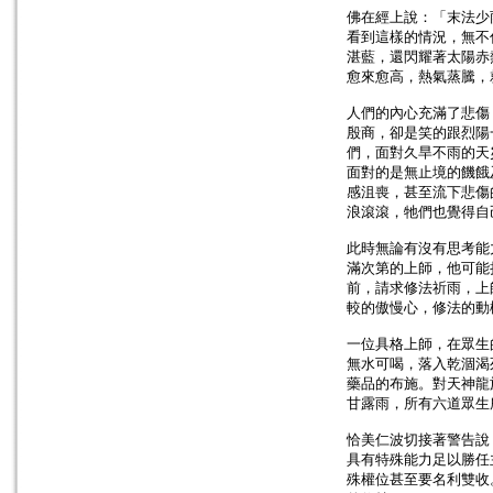
佛在經上說：「末法少
看到這樣的情況，無不
湛藍，還閃耀著太陽赤
愈來愈高，熱氣蒸騰，
人們的內心充滿了悲傷
殷商，卻是笑的跟烈陽
們，面對久旱不雨的天
面對的是無止境的饑餓
感沮喪，甚至流下悲傷
浪滾滾，牠們也覺得自
此時無論有沒有思考能
滿次第的上師，他可能
前，請求修法祈雨，上
較的傲慢心，修法的動
一位具格上師，在眾生
無水可喝，落入乾涸渴
藥品的布施。對天神龍
甘露雨，所有六道眾生
恰美仁波切接著警告說
具有特殊能力足以勝任
殊權位甚至要名利雙收