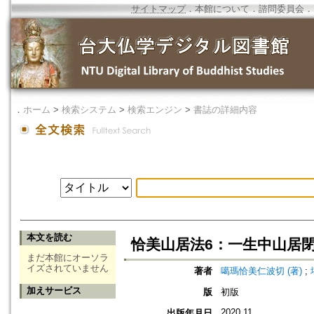
サイトマップ
．
本館について
．
諮問委員会
．
．
ホーム
>
検索システム
>
検索エンジン
>
書誌の詳細内容
本文を読む
恰美山居法6：一生中山居
まだ本館にオーソラ
イズされていません
著者
噶瑪恰美仁波切 (著)
;
加えサービス
版
初版
2020.11
出版年月日