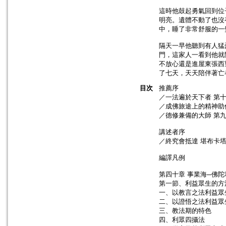
這時他鼓起勇氣回到位
明亮。遺體不動了也沒
中，睡了非常舒服的一
隔天一早他聽到有人猛
門，這家人一看到他就
不放心還是進屋東張西
了七天，天天陪伴著亡
目次
推薦序
／一法遍於天下者 第
／成佛旅途上的精神助
／德修兼備的大師 第
講述者序
／終究會抵達 堪布卡
編譯凡例
第四十章 事業海─佛
第一節、利益眾生的方
一、以教言之法利益眾
二、以證悟之法利益眾
三、教法期的特色
四、利眾四攝法