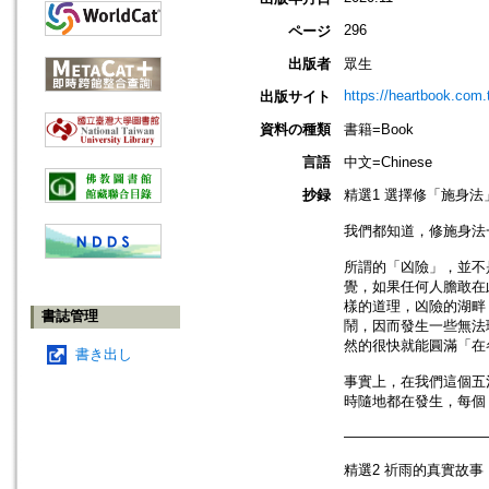
296
ページ
出版者
眾生
https://heartbook.com.
出版サイト
資料の種類
書籍=Book
言語
中文=Chinese
抄録
精選1 選擇修「施身法
我們都知道，修施身法
所謂的「凶險」，並不
覺，如果任何人膽敢在
樣的道理，凶險的湖畔
書誌管理
鬧，因而發生一些無法
然的很快就能圓滿「在
書き出し
事實上，在我們這個五
時隨地都在發生，每個
——————————
精選2 祈雨的真實故事