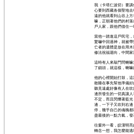
我（卡塔仁波切）要講
心要到西藏各個聖地去
遠的他就看到山谷上方
嘛，正朝著他們的村落
戶人家，跟他們借住一
當他一踏進這戶民宅，
驚嚇中回過神，就被帶
亡者的遺體是放在用木
修法祝福迴向，中間家
這時有人來敲門問喇嘛
了鎖頭，就這樣，喇嘛
他的心裡開始打鼓，這
敢睡在事先幫他準備好
聽見遠處好像有人在吹
邊所發生的一切真讓人
不定，而且閃爍著藍光
邊，一下子又吹到右邊
停，幾乎自己的魂魄都
盡最後的一點力氣，發
往窗外一看，皎潔明亮
轉念一想，我怎麼能逃