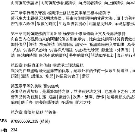
向阿彌陀佛請求│向阿彌陀佛眷屬請求│向成就者請求│向上師請求│向本
第二章修行者的守護 極樂淨土修法息災事業三根本總前行
蓮花生大士親授天法明就多傑，藉由供施嗡阿吽的甘露大海，讓十方善
密咒乘六皈依│皈依的時間│生起殊勝菩提心│迎請息災對象│示現忿怒形
第三章向阿彌陀佛的世界出發 極樂淨土修法儀軌正文及長壽法修持
向自己內心觀想出來的阿彌陀佛的形象獻供，比向金銀銅等材質真實做
加持供品│迎請│放光迎請│迎請降臨│請安坐│祈請降臨融入並獻供│為長
│八供│供吉祥八妙物│供吉祥八瑞誌│供妙欲七珍寶│獻曼達（外供養）│
法│修法的時間│修法有成的徵兆│夢中的徵兆│諸法如夢似幻│真正的行
第四章 鉤招真正的仇敵 極樂淨土護法儀軌
讓我們在無盡輪迴受盡痛苦的仇敵，絕非外在的任何一位眾生所造成，
頂禮│迎請│讚頌文│修咒│鉤招及供食子│讚頌
第五章平等的美味 薈供儀軌
薈供品經過加持，是屬於加持之物，並沒有好壞之別，也無高下之分，
薈供品轉為智慧甘露│迎請│獻首供│次供：酬滿、酬懺│油燈祈願文的故
碗麵│供千多│供養殿瑪護法│多瑪舞│開示之後
第六章 實修的疑點 問答集
ISBN
9789866091339 (精裝)
234
ト数