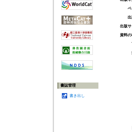
ペ
出
出版サ
資料の
書誌管理
書き出し