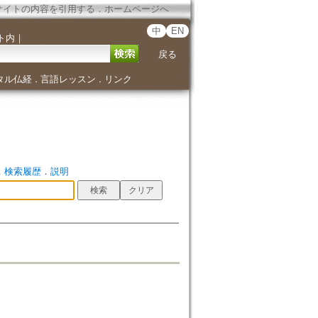
サイトの内容を引用する
．
ホームページへ
中
EN
ト内
｜
戻る
タル仏経
言語レッスン
リンク
．
．
．
検索履歴
．
説明