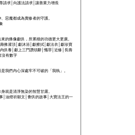
尊請求│向護法請求│讓善業力增長
神、惡魔都成為實修者的守護。
象
出來的佛像獻供，所累積的功德更大更廣。
壽佛灌頂│獻沐浴│獻擦拭│獻法衣│獻珍寶
內供養│獻上三門讚頌辭│懺罪│近修│長壽
者沒有數字
而是我們內心深處牢不可破的「我執」。
本身就是清淨無染的智慧甘露。
事│油燈祈願文│薈供的故事│大寶法王的一