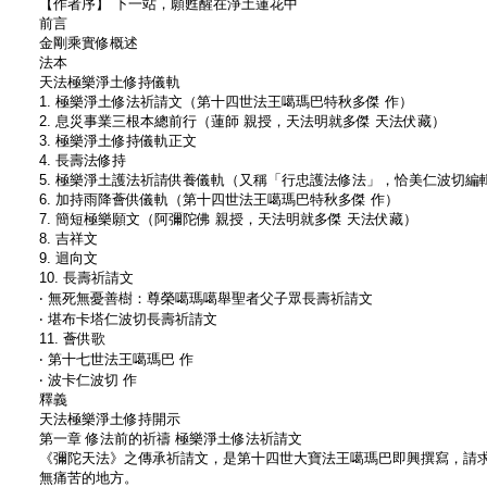
【作者序】 下一站，願甦醒在淨土蓮花中
前言
金剛乘實修概述
法本
天法極樂淨土修持儀軌
1. 極樂淨土修法祈請文（第十四世法王噶瑪巴特秋多傑 作）
2. 息災事業三根本總前行（蓮師 親授，天法明就多傑 天法伏藏）
3. 極樂淨土修持儀軌正文
4. 長壽法修持
5. 極樂淨土護法祈請供養儀軌（又稱「行忠護法修法」，恰美仁波切編
6. 加持雨降薈供儀軌（第十四世法王噶瑪巴特秋多傑 作）
7. 簡短極樂願文（阿彌陀佛 親授，天法明就多傑 天法伏藏）
8. 吉祥文
9. 迴向文
10. 長壽祈請文
‧ 無死無憂善樹：尊榮噶瑪噶舉聖者父子眾長壽祈請文
‧ 堪布卡塔仁波切長壽祈請文
11. 薈供歌
‧ 第十七世法王噶瑪巴 作
‧ 波卡仁波切 作
釋義
天法極樂淨土修持開示
第一章 修法前的祈禱 極樂淨土修法祈請文
《彌陀天法》之傳承祈請文，是第十四世大寶法王噶瑪巴即興撰寫，請
無痛苦的地方。