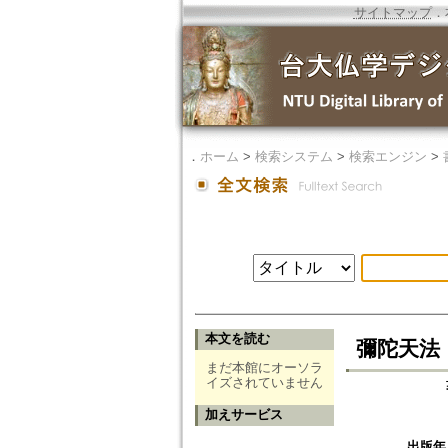
サイトマップ
．
．
ホーム
>
検索システム
>
検索エンジン
>
本文を読む
彌陀天法
まだ本館にオーソラ
イズされていません
加えサービス
出版年