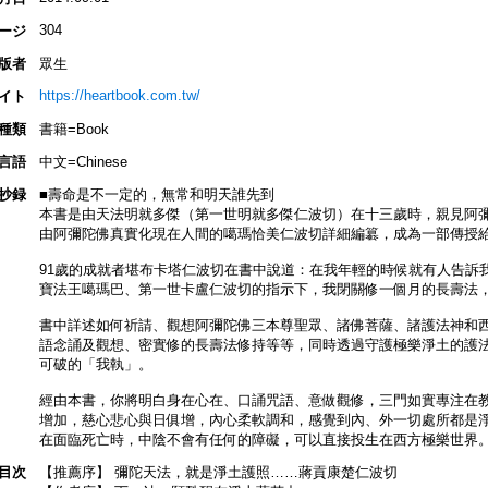
304
ージ
版者
眾生
https://heartbook.com.tw/
イト
種類
書籍=Book
言語
中文=Chinese
抄録
■壽命是不一定的，無常和明天誰先到
本書是由天法明就多傑（第一世明就多傑仁波切）在十三歲時，親見阿
由阿彌陀佛真實化現在人間的噶瑪恰美仁波切詳細編簒，成為一部傳授
91歲的成就者堪布卡塔仁波切在書中說道：在我年輕的時候就有人告訴
寶法王噶瑪巴、第一世卡盧仁波切的指示下，我閉關修一個月的長壽法
書中詳述如何祈請、觀想阿彌陀佛三本尊聖眾、諸佛菩薩、諸護法神和
語念誦及觀想、密實修的長壽法修持等等，同時透過守護極樂淨土的護
可破的「我執」。
經由本書，你將明白身在心在、口誦咒語、意做觀修，三門如實專注在
增加，慈心悲心與日俱增，內心柔軟調和，感覺到內、外一切處所都是
在面臨死亡時，中陰不會有任何的障礙，可以直接投生在西方極樂世界
目次
【推薦序】 彌陀天法，就是淨土護照……蔣貢康楚仁波切