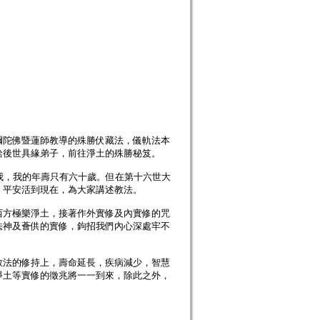
彌陀佛暨蓮師教導的殊勝伏藏法，儀軌法本
給後世具緣弟子，前往淨土的殊勝秘笈。
我，我的年壽只有六十歲。但在第十六世大
，平安活到現在，為大家講述教法。
西方極樂淨土，接著作外實修及內實修的咒
法神及薈供的實修，鉤招我們內心深處牢不
教法的修持上，壽命延長，疾病減少，智慧
淨土等實修的徵兆將一一到來，除此之外，
。