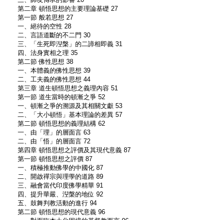
第二章 頓悟思想的主要理論基礎 27
第一節 般若思想 27
一、絕待的空性 28
二、言語道斷的不二門 30
三、「生死即湼槃」的二諦相即義 31
四、法身實相之理 35
第二節 佛性思想 38
一、本體義的佛性思想 39
二、工夫義的佛性思想 44
第三章 道生頓悟思想之義理內容 51
第一節 道生當時的頓漸之爭 52
一、頓漸之爭的溯源及其相關文獻 53
二、「大小頓悟」基本理論的差異 57
第二節 頓悟思想的義理結構 62
一、由「理」的層面言 63
二、由「悟」的層面言 72
第四章 頓悟思想之評價及其現代意義 87
第一節 頓悟思想之評價 87
一、積極推動佛學的中國化 87
二、開啟禪宗與理學的道路 89
三、融會當代印度佛學精華 91
四、提升華嚴、湼槃的地位 92
五、鼓舞判教活動的進行 94
第二節 頓悟思想的現代意義 96