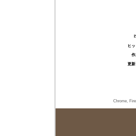
ヒッ
作
更新
Chrome,