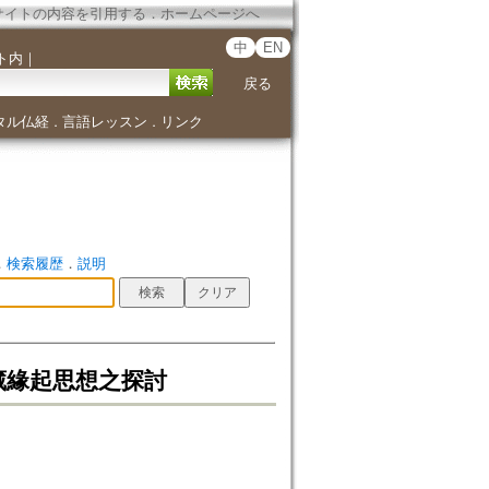
サイトの内容を引用する
．
ホームページへ
中
EN
ト内
｜
戻る
タル仏経
言語レッスン
リンク
．
．
．
検索履歴
．
説明
藏緣起思想之探討