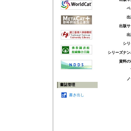
ペ
出
出版サ
出
シリ
シリーズナン
資料の
ノ
書誌管理
書き出し