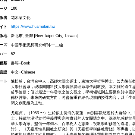
180
ージ
版者
花木蘭文化
https://www.huamulan.tw/
イト
版地
新北市, 臺灣 [New Taipei City, Taiwan]
ーズ
中國學術思想研究輯刊‧十二編
52
バー
種類
書籍=Book
言語
中文=Chinese
ート
陳松柏，台灣台中人，高師大國文碩士，東海大學哲學博士。曾先後任
大學社會系，現職南開科技大學資訊管理系專任副教授。本文關於道生
哲學論題；但以最近十年發表之論文觀之，學術領域則主要聚焦於中國
德格哲學。未來的研究方向，將會偏重在結合現前的授課內容，以「生
關文創思維為主軸。
尤惠貞，（1953 〜）生於依山傍海的花蓮，㈵別喜歡悠遊於大自然中
士，持續地浸淫於哲學義理與宗教實踐的人文關懷之中。深深地感動於
華大學為家。堅信十年樹木、百年樹人之志業，視教學即修證的道場。
討》、《天臺宗性具圓教之研究》與《天臺哲學與佛教實踐》等專書，
頓教觀到湛然之性具圓教〉、〈天臺圓教的義理詮釋與觀點建立之省思