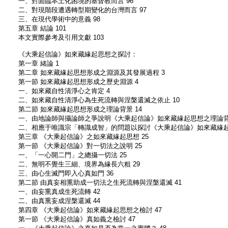
一、對面臨本土化困境的基督教而言 96
二、對現階段遭遇轉型期變化的台灣而言 97
三、在現代學術中的意義 98
第五章 結論 101
本文實際參考及引用文獻 103
《大乘起信論》如來藏緣起思想之探討：
第一章 緒論 1
第二章 如來藏緣起思想形成之淵源及其發展過程 3
第一節 如來藏緣起思想形成之歷史淵源 4
一、如來藏自性清淨心之肯定 4
二、如來藏自性清淨心為生死流轉與涅槃還滅之依止 10
第二節 如來藏緣起思想形成之理論背景 14
一、由地論師與攝論師之爭說明《大乘起信論》如來藏緣起思想之理論背景
二、相應于唯識宗「轉識成智」的問題以探討《大乘起信論》如來藏緣起思
第三章 《大乘起信論》之如來藏緣起思想 25
第一節 《大乘起信論》對一切法之說明 25
一、「一心開二門」之總攝一切法 25
二、無明不覺生三細、境界為緣長六粗 29
三、由心生滅門即入心真如門 36
第二節 由真妄相熏助成一切法之生死流轉與涅槃還滅 41
一、由妄熏真成生死流轉 42
二、由真熏妄成涅槃還滅 44
第四章 《大乘起信論》如來藏緣起思想之檢討 47
第一節 《大乘起信論》真如義之檢討 47