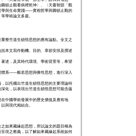
的圓頓止觀看病裡乾坤〉、〈天臺智顗「觀
哲學與生命實踐――實相哲學與圓頓止觀的
〉等學術論文多篇。
並重整竺道生頓悟思想的應有論點。全文之
包括本文寫作動機、目的、章節安排及撰述
、著述，及其時代環境、學術背景等，希望
想體系――般若思想與佛性思想，進行深入
清，以托襯出竺道生頓悟思想的主要理論特
的深化，以表現出竺道生頓悟思想可能含蘊
想在中國學術發展中的歷史價值及應有地
，以與現代相結合。
含之如來藏緣起思想，所以論文的題目稱為
所呈現之教義，以了解如來藏緣起系統如何