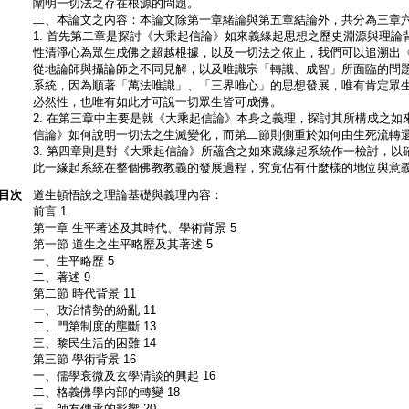
闡明一切法之存在根源的問題。
二、本論文之內容：本論文除第一章緒論與第五章結論外，共分為三章
1. 首先第二章是探討《大乘起信論》如來義緣起思想之歷史淵源與理
性清淨心為眾生成佛之超越根據，以及一切法之依止，我們可以追溯出
從地論師與攝論師之不同見解，以及唯識宗「轉識、成智」所面臨的問
系統，因為順著「萬法唯識」、「三界唯心」的思想發展，唯有肯定眾
必然性，也唯有如此才可說一切眾生皆可成佛。
2. 在第三章中主要是就《大乘起信論》本身之義理，探討其所構成之
信論》如何說明一切法之生滅變化，而第二節則側重於如何由生死流轉
3. 第四章則是對《大乘起信論》所蘊含之如來藏緣起系統作一檢討，
此一緣起系統在整個佛教教義的發展過程，究竟佔有什麼樣的地位與意
目次
道生頓悟說之理論基礎與義理內容：
前言 1
第一章 生平著述及其時代、學術背景 5
第一節 道生之生平略歷及其著述 5
一、生平略歷 5
二、著述 9
第二節 時代背景 11
一、政治情勢的紛亂 11
二、門第制度的壟斷 13
三、黎民生活的困難 14
第三節 學術背景 16
一、儒學衰微及玄學清談的興起 16
二、格義佛學內部的轉變 18
三、師友傳承的影響 20