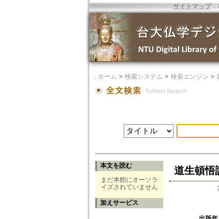
サイトマップ
．
．
ホーム
>
検索システム
>
検索エンジン
>
本文を読む
道生頓悟
まだ本館にオーソラ
イズされていません
加えサービス
出版年