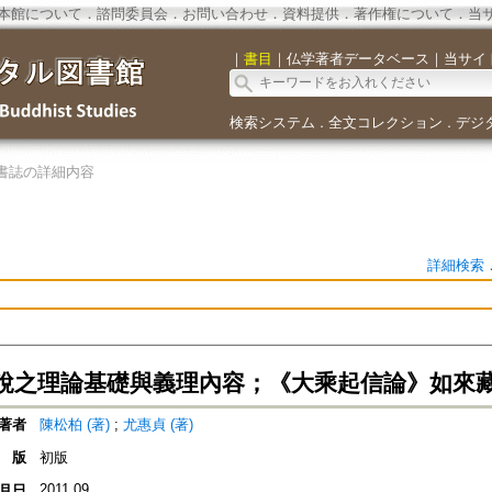
本館について
．
諮問委員会
．
お問い合わせ
．
資料提供
．
著作権について
．
当
｜
書目
｜
仏学著者データベース
｜
当サイ
検索システム
全文コレクション
デジ
．
．
書誌の詳細内容
詳細検索
說之理論基礎與義理內容；《大乘起信論》如來
著者
陳松柏 (著)
;
尤惠貞 (著)
版
初版
2011.09
月日