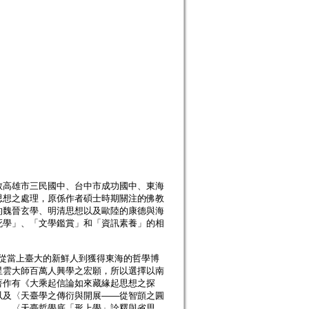
教高雄市三民國中、台中市成功國中、東海
思想之處理，原係作者碩士時期關注的佛教
的魏晉玄學、明清思想以及歐陸的康德與海
死學」、「文學鑑賞」和「資訊素養」的相
。從當上臺大的新鮮人到獲得東海的哲學博
星雲大師百萬人興學之宏願，所以選擇以南
著作有《大乘起信論如來藏緣起思想之探
以及〈天臺學之傳衍與開展――從智顗之圓
〉、〈天臺哲學底「形上學」詮釋與省思