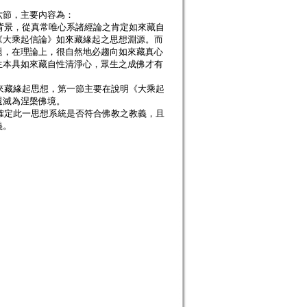
六節，主要內容為：
論背景，從真常唯心系諸經論之肯定如來藏自
《大乘起信論》如來藏緣起之思想淵源。而
題，在理論上，很自然地必趨向如來藏真心
生本具如來藏自性清淨心，眾生之成佛才有
如來藏緣起思想，第一節主要在說明《大乘起
還滅為涅槃佛境。
以確定此一思想系統是否符合佛教之教義，且
義。