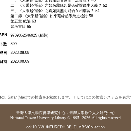
一、《大乘起信論》之真如是否為常一之實體？ 48
二、《大乘起信論》之如來藏緣起是否破壞緣生大義？ 52
三、《大乘起信論》之真如與無明能否互相熏習？ 54
第二節 《大乘起信論》如來藏緣起系統之檢討 58
第五章 結論 63
參考書目 65
ISBN
9789862546925 (精裝)
309
ト数
2023.08.09
成日
2023.08.09
日期
 Firefox, Safari(Mac)での検索をお勧めします。ＩＥではこの検索システムを
臺灣大學
文學院佛學研究中心
．
臺灣大學數位人文研究中心
National Taiwan University Library © 1995 - 2026. All rights reserved
doi:10.6681/NTURCDH.DB_DLMBS/Collection