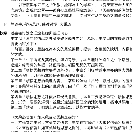
――以智顗與牟宗三之「佛教」詮釋為主的考察〉、〈從天臺智者大師
病患境」之現代詮釋――從身心之整體調適談起〉、〈天臺智顗的佛教
交響〉、〈天臺止觀與生死學之關涉――從日常生活之身心之調適談起
ード
竺道生; 學術思想; 佛教哲學; 大乘論
抄録
道生頓悟說之理論基礎與義理內容：
本文以「道生頓悟說之理論基礎與義理內容」為題，主要目的在於還原
提要內容如下：
「前言」部分，重點在為本文的系統架構，提供一套整體的說明。內容
的方式。
第一章「生平著述及其時代、學術背景」，本章歷述竺道生之生平略歷
透過外緣資料的掌握，裨便尋檢出頓悟思想的可能淵源。
第二章「頓悟思想的主要理論基礎」，本章分別從竺道生主要的兩大思
的研析探討，以凸顯其頓悟思想的理論依據。
第三章「頓悟思想的義理內容」，著重於竺道生當時「頓漸之辯」的釐
色；並藉諸相關文獻的組織過濾，由「理」及「悟」層面個別予以義理
的義理內容。
第四章「頓悟思想之評價及其現代意義」，本章主要是依竺道生頓悟思
位，試予一客觀的評價；並嘗試通過頓悟理念的活絡運用，擴伸其觸角
第五章「結論」，歸結上述諸章論點，以為本文結語。
《大乘起信論》如來藏緣起思想之探討：
一、本論文之主旨：本論文之研究，主要在於探討《大乘起信論》所蘊
「《大乘起信論》如來藏緣起思想之探討」，亦即藉著《大乘起信論》