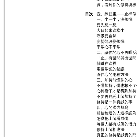
實，看到你的修持境界
目次
壹、練習坐——止禪修
一、坐一坐，沒煩惱
要先想一想
大日如來這樣坐
呼吸要自然
姿勢能改變煩惱
平常心不平常
二、讓你的心不再唱反
「止」有世間與出世間
關鍵在這裡
兩個常犯的錯誤
管住心的兩種方法
三、加持能懂你的心
不懂加持，佛也救不了
心轉變了才是得到加持
不要再拜託上師加持了
修持是一件真誠的事
四、心的潛力無窮
相信輪迴的人這樣認為
怎麼把上師看成佛
每個人都有成佛的潛力
修持上師相應法
真正的修持是誠實的問