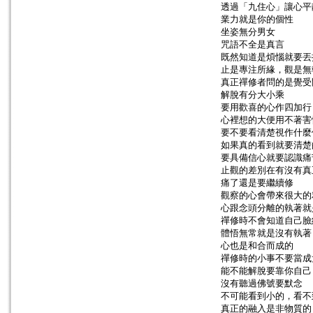
透過「九住心」讓心平
業力就是你的個性
坐姿無分男女
咒語不全是真言
既然知道是煩惱就要丟
止是專注所緣，觀是無
真正禪修者問的是覺受
解脫有分大小乘
要用歡喜的心作四加行
心裡想的大便用不著害
要不要看清楚視作什麼
如果真的看到就要清楚
要具備信心就要認識痛
止觀的差別在有沒有真
痛了還是要繼續修
觀察的心會帶來很大的
心跟念頭分離的執著就
禪修時不會知道自己臉
體悟無常就是沒有執著
心也是和合而成的
禪修時的小事不要當成
能不能解脫要靠你自己
沒有聽過佛號要默念
不可能看到小的，看不
真正的融入是非物質的