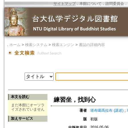
サイトマップ
．
本館について
．
諮問委員会
．
．
ホーム
>
検索システム
>
検索エンジン
>
書誌の詳細内容
本文を読む
練習坐，找到心
まだ本館にオーソラ
イズされていません
著者
堪布噶瑪拉布 (講述)
;
加えサービス
版
初版
2016.05.06
出版年月日