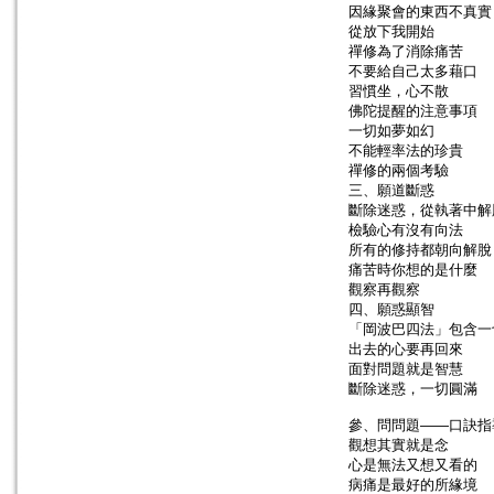
因緣聚會的東西不真實
從放下我開始
禪修為了消除痛苦
不要給自己太多藉口
習慣坐，心不散
佛陀提醒的注意事項
一切如夢如幻
不能輕率法的珍貴
禪修的兩個考驗
三、願道斷惑
斷除迷惑，從執著中解
檢驗心有沒有向法
所有的修持都朝向解脫
痛苦時你想的是什麼
觀察再觀察
四、願惑顯智
「岡波巴四法」包含一
出去的心要再回來
面對問題就是智慧
斷除迷惑，一切圓滿
參、問問題——口訣指
觀想其實就是念
心是無法又想又看的
病痛是最好的所緣境