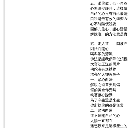
五、跟著做，心不再惹
心無法安靜時，這樣做
自己的心只有自己最清
口訣是最有效的學習方
心不能隨便說說
圖解九住心，讓心聽話
解脫唯一的方法就是實
貳、走入道——岡波巴
因法而開心
噶舉派的源流
佛法是讓我們降低煩惱
大寶法王送的照片
佛陀沒有送禮物
漂亮的人卻沒鼻子
一、願心向法
解脫之道首要具備
假的黃金你要嗎
執著讓心躁動
為了今生還是來生
你所執著的都是無常
二、願法向道
道不離開自己的心
太陽一直都在
迷惑原來是這樣產生的