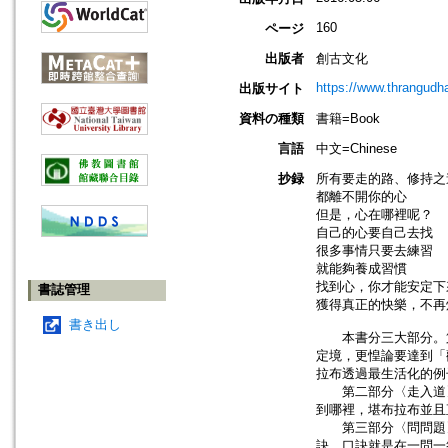
160
ページ
出版者
創古文化
https://www.thrangudh
出版サイト
資料の種類
書籍=Book
言語
中文=Chinese
抄録
所有要走的路、修持之
都離不開你的心
但是，心在哪裡呢？
自己的心要自己去找
很多事情只要去練習
就能夠養成習慣
找到心，你才能安定下
書誌管理
獲得真正的快樂，不再
書き出し
本書分三大部分。第
定境，更惶論要達到「
拉布透過最生活化的例
第二部分〈走入道〉
到哪裡，堪布拉布並且
第三部分〈問問題〉
訣，口訣就是在一問一