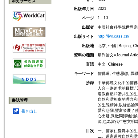
加えサービス
2021
出版年月日
1 - 10
ページ
出版者
中國社會科學院世界宗
http://iwr.cass.cn/
出版サイト
出版地
北京, 中國 [Beijing, Ch
資料の種類
期刊論文=Journal Artic
言語
中文=Chinese
キーワード
儒佛道; 生態思想; 異
抄録
中華傳統文化中的儒佛
人合一為追求的目標,
道教自然和諧共生的生態
自然和諧相處的理念和
書誌管理
的生態精神,以緣起論
愛和悲憫,豐富發展了
書き出し
心出發,異轍同歸地指
源,也為當代生態文明
目次
一、儒家仁愛爲本的生
二、道家道教自然和諧