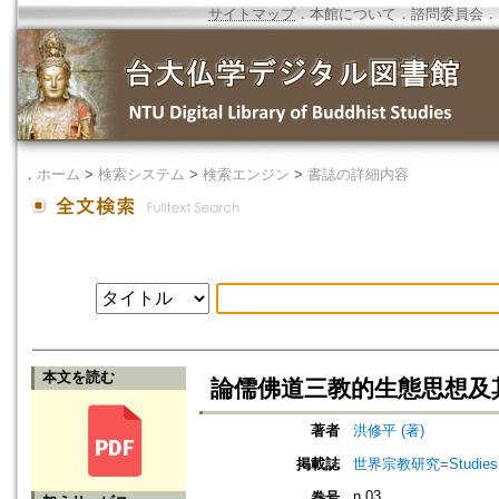
サイトマップ
．
本館について
．
諮問委員会
．
．
ホーム
>
検索システム
>
検索エンジン
>
書誌の詳細内容
本文を読む
論儒佛道三教的生態思想及
著者
洪修平 (著)
掲載誌
世界宗教研究=Studies in 
n.03
巻号