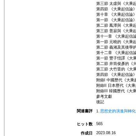
第三節 太虛與《大乘
第四節 《大乘起信論
第十章 《大乘起信論
第一節 《大乘起信論
第二節 鳳潭與《大乘
第三節 普寂與《大乘
第十一章 《大乘起信
第一節 元曉的《大乘
第二節 義湘及其後學的
第十二章 《大乘起信
第一節 豐子愷譯《大
第二節 井筒俊彥的《
第三節 大竹晋的《大
第四節 《大乘起信論
附錄I 中國歷代《大
附錄II 日本歷代《大
附錄III 韓國歷代《
參考文獻
後記
関連書評
思想史的演進與轉化
565
ヒット数
2023.08.16
作成日