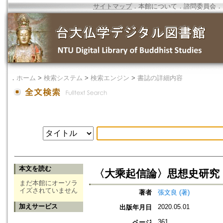
サイトマップ
．
本館について
．
諮問委員会
．
．
ホーム
>
検索システム
>
検索エンジン
>
書誌の詳細内容
本文を読む
〈大乘起信論〉思想史研究
まだ本館にオーソラ
イズされていません
著者
張文良 (著)
加えサービス
2020.05.01
出版年月日
361
ページ