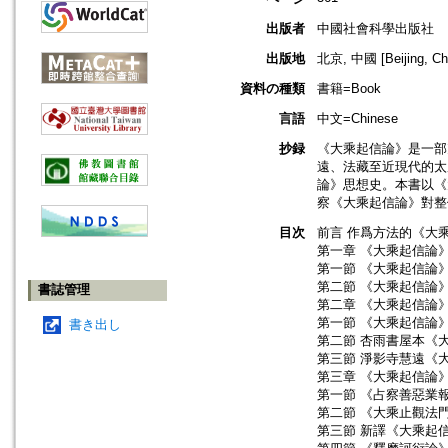
出版者
中國社會科學出版社
出版地
北京, 中國 [Beijing, Ch
資料の種類
書籍=Book
言語
中文=Chinese
抄録
《大乘起信論》是一部
遠、法藏至近現代的太
論》思想史。本書以《
察《大乘起信論》對整
目次
前言 作爲方法的《大
第一章 《大乘起信論
第一節 《大乘起信論
第二節 《大乘起信論
書誌管理
第二章 《大乘起信論
第一節 《大乘起信論
書き出し
第二節 杏雨書屋本《
第三節 淨影寺慧遠《
第三章 《大乘起信論
第一節 《占察善惡業
第二節 《大乘止觀法
第三節 新譯《大乘起