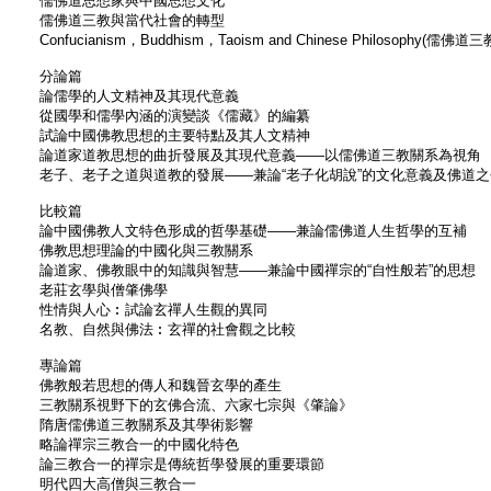
儒佛道思想家與中國思想文化
儒佛道三教與當代社會的轉型
Confucianism，Buddhism，Taoism and Chinese Philosophy(儒
分論篇
論儒學的人文精神及其現代意義
從國學和儒學內涵的演變談《儒藏》的編纂
試論中國佛教思想的主要特點及其人文精神
論道家道教思想的曲折發展及其現代意義——以儒佛道三教關系為視角
老子、老子之道與道教的發展——兼論“老子化胡說”的文化意義及佛道之
比較篇
論中國佛教人文特色形成的哲學基礎——兼論儒佛道人生哲學的互補
佛教思想理論的中國化與三教關系
論道家、佛教眼中的知識與智慧——兼論中國禪宗的“自性般若”的思想
老莊玄學與僧肇佛學
性情與人心︰試論玄禪人生觀的異同
名教、自然與佛法︰玄禪的社會觀之比較
專論篇
佛教般若思想的傳人和魏晉玄學的產生
三教關系視野下的玄佛合流、六家七宗與《肇論》
隋唐儒佛道三教關系及其學術影響
略論禪宗三教合一的中國化特色
論三教合一的禪宗是傳統哲學發展的重要環節
明代四大高僧與三教合一