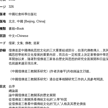
326
ージ
版者
中國社會科學出版社
版地
北京, 中國 [Beijing, China]
種類
書籍=Book
言語
中文=Chinese
ード
儒家; 文集; 佛教; 道家
抄録
儒佛道是中國傳統思想文化的三大重要組成部分，自漢代佛教傳人，其
國思想學術和文化發展的重要內容，而且在一定程度上決定著整個中華
革開放以來，隨著對儒佛道三家各自歷史與思想的研究全面展開和日益
也就越來越呈現出來。
《中國儒佛道三教關系研究》(作者洪修平)共收錄論文23篇。
《中國儒佛道三教關系研究》適合從事相關研究工作的人員參考閱讀。
目次
自序
總論篇
論中國儒佛道三教關系的歷史展開
從儒佛道三教關系看傳統文化的“人學”特質
從儒佛道三教看中國傳統文化的“完人”人格及其歷史價值