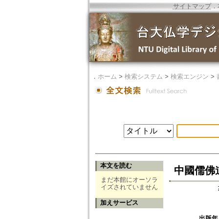
サイトマップ
．
．
ホーム
>
検索システム
>
検索エンジン
>
本文を読む
中國儒佛
まだ本館にオーソラ
イズされていません
加えサービス
出版年