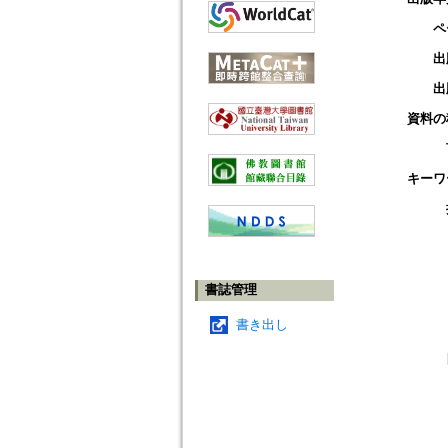
ペ
出
出
資料の
キーワ
書誌管理
書き出し