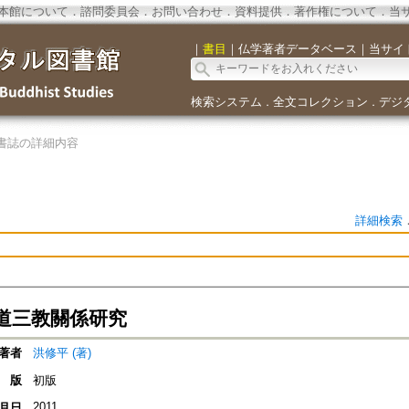
本館について
．
諮問委員会
．
お問い合わせ
．
資料提供
．
著作権について
．
当
｜
書目
｜
仏学著者データベース
｜
当サイ
検索システム
全文コレクション
デジ
．
．
書誌の詳細内容
詳細検索
道三教關係研究
著者
洪修平 (著)
版
初版
2011
月日