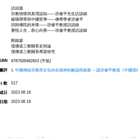
訪談篇
宗教情懷與真理認知——洪修平先生訪談錄
縱橫禪學與中國哲學——佛學學者洪修平
回歸佛陀的本懷——洪修平教授訪談錄
覺悟人生，群心向善——洪修平教授訪談錄
附錄篇
儒佛道三教關系史與論
儒佛道三教關系專題研究
ISBN
9787500492603 (平裝)
書評
中國傳統宗教與文化內在精神的解讀與創新 -- 讀洪修平教授《中國
517
ト数
2023.08.18
成日
2023.08.18
日期