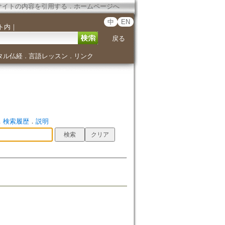
サイトの内容を引用する
．
ホームページへ
中
EN
ト内
｜
戻る
タル仏経
言語レッスン
リンク
．
．
．
検索履歴
．
説明