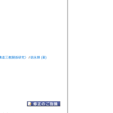
儒佛道三教關係研究》
胡永輝 (著)
/