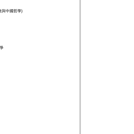
佛道三教與中國哲學)
爭