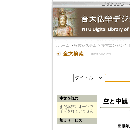
サイトマップ
．
．
ホーム
>
検索システム
>
検索エンジン
>
本文を読む
空と中観
まだ本館にオーソラ
イズされていません
加えサービス
出版年