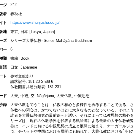
242
ージ
版者
春秋社
https://www.shunjusha.co.jp/
イト
版地
東京, 日本 [Tokyo, Japan]
ーズ
シリーズ大乗仏教=Series Mahāyāna Buddhism
6
バー
種類
書籍=Book
言語
日文=Japanese
ート
参考文献あり
請求記号: 181.23-Sh88-6
仏教図書共通分類表: 181.231
ード
大乗; 中観; 空; Nāgārjuna; 大乗仏教; 中観思想
抄録
大乗仏教を問うことは、仏教の核心と多様性を再考することである。
仏教への関心は、かつてないほどに大きなものとなっている。そのよ
読者を大乗仏教研究の最前線へと誘い、それによって仏教思想の核心
リーズは、現在の仏教学界を代表する執筆陣による最新の大乗仏教研
巻は、インドにおける中観思想の成立と展開に始まり、ナーガールジ
つ、チベットや中国における展開にも触れて、大乗仏教における｢空｣