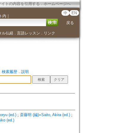
サイトの内容を引用する
．
ホームページへ
中
EN
ト内
｜
戻る
タル仏経
言語レッスン
リンク
．
．
．
検索履歴
．
説明
ryu (ed.)
;
斎藤明 (編)=Saito, Akira (ed.)
;
o (ed.)