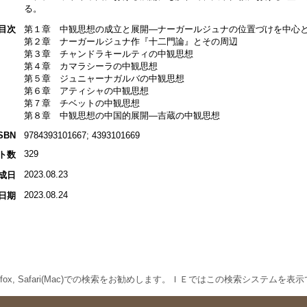
る。
目次
第１章 中観思想の成立と展開—ナーガールジュナの位置づけを中心
第２章 ナーガールジュナ作『十二門論』とその周辺
第３章 チャンドラキールティの中観思想
第４章 カマラシーラの中観思想
第５章 ジュニャーナガルバの中観思想
第６章 アティシャの中観思想
第７章 チベットの中観思想
第８章 中観思想の中国的展開—吉蔵の中観思想
SBN
9784393101667; 4393101669
329
ト数
2023.08.23
成日
2023.08.24
日期
 Firefox, Safari(Mac)での検索をお勧めします。ＩＥではこの検索システムを