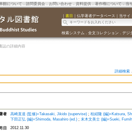
本館について
．
諮問委員会
．
お問い合わせ
．
資料提供
．
著作権について
．
当
｜
書目
｜
仏学著者データベース
｜
当サイ
検索システム
全文コレクション
デジ
．
．
書誌の詳細内容
詳細検索
著者
高崎直道 (監修)=Takasaki, Jikido (supervise)
;
桂紹隆 (編)=Katsura, Sho
下田正弘 (編)=Shimoda, Masahiro (ed.)
;
末木文美士 (編)=Sueki, Fumihik
2012.11.30
月日