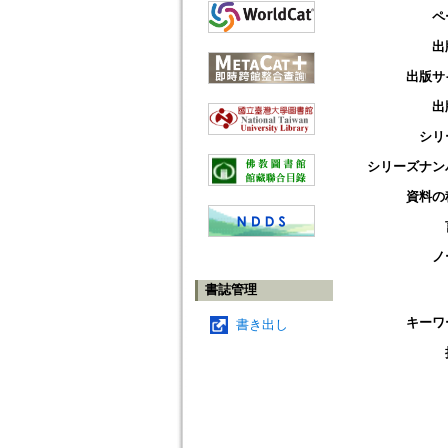
ペ
出
出版サ
出
シリ
シリーズナン
資料の
ノ
書誌管理
キーワ
書き出し