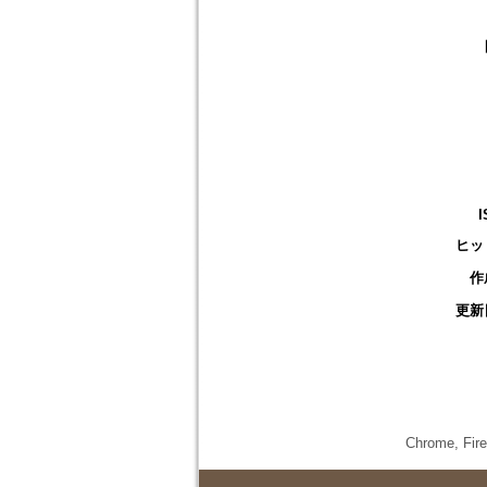
I
ヒッ
作
更新
Chrome,