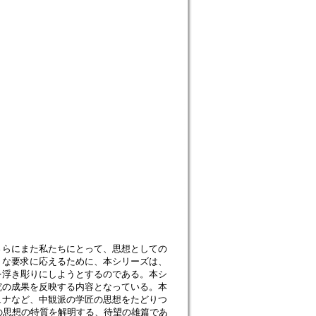
さらにまた私たちにとって、思想としての
うな要求に応えるために、本シリーズは、
を浮き彫りにしようとするのである。本シ
究の成果を反映する内容となっている。本
ュナなど、中観派の学匠の思想をたどりつ
の思想の特質を解明する、待望の雄篇であ