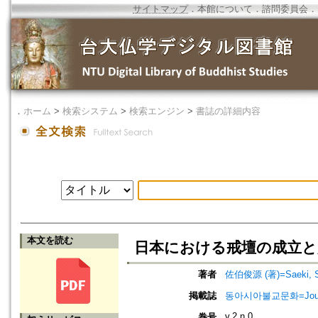
サイトマップ
．
本館について
．
諮問委員会
．
．
ホーム
>
検索システム
>
検索エンジン
>
書誌の詳細内容
本文を読む
日本における戒壇の成立と
著者
佐伯俊源 (著)=Saeki, Sh
掲載誌
동아시아불교문화=Journal o
v.2 n.0
巻号