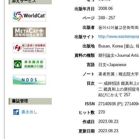
加えサービス
2008.06
出版年月日
249 - 257
ページ
出版者
동아시아불교문화학회=The Ass
http://www.easternasia
出版サイト
出版地
Busan, Korea [釜山, 
資料の種類
期刊論文=Journal Artic
言語
日文=Japanese
ノート
著者所属：種志院大学
目次
一 戒師招請 鑑真和
二 鑑真和上の唐招提
結びにかえて 257
書誌管理
ISSN
27140938 (P); 2714094
書き出し
270
ヒット数
2023.08.23
作成日
2023.08.23
更新日期