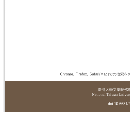
Chrome, Firefox, Safari(
臺灣大學
文學院佛
National Taiwan Universi
doi:10.6681