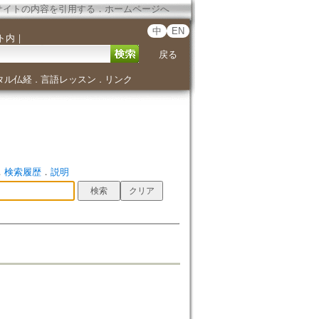
サイトの内容を引用する
．
ホームページへ
中
EN
ト内
｜
戻る
タル仏経
言語レッスン
リンク
．
．
．
検索履歴
．
説明