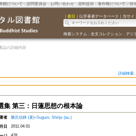
本館について
．
諮問委員会
．
お問い合わせ
．
資料提供
．
著作権について
．
当
｜
書目
｜
仏学著者データベース
｜
当サイ
検索システム
全文コレクション
デジ
．
．
書誌の詳細内容
詳細検索
選集 第三：日蓮思想の根本論
著者
勝呂信静 (著)=Suguro, Shinjo (au.)
2011.04.01
月日
478
ージ