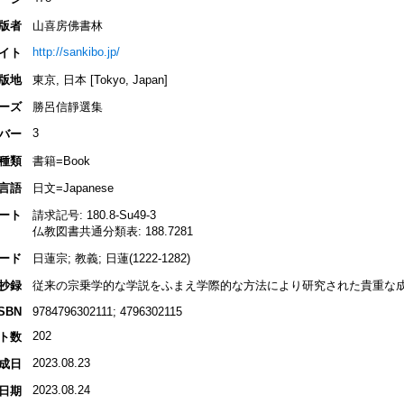
版者
山喜房佛書林
http://sankibo.jp/
イト
版地
東京, 日本 [Tokyo, Japan]
ーズ
勝呂信靜選集
3
バー
種類
書籍=Book
言語
日文=Japanese
ート
請求記号: 180.8-Su49-3
仏教図書共通分類表: 188.7281
ード
日蓮宗; 教義; 日蓮(1222-1282)
抄録
従来の宗乗学的な学説をふまえ学際的な方法により研究された貴重な
ISBN
9784796302111; 4796302115
202
ト数
2023.08.23
成日
2023.08.24
日期