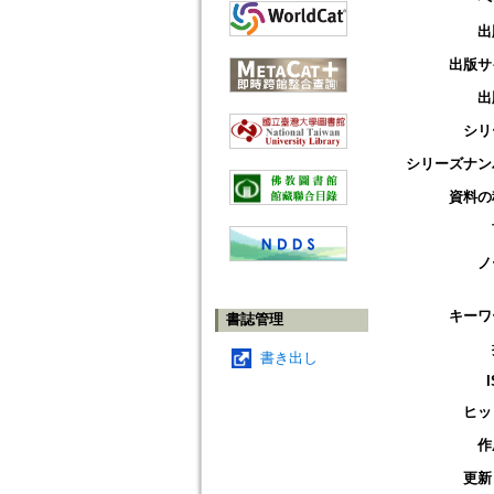
出
出版サ
出
シリ
シリーズナン
資料の
ノ
キーワ
書誌管理
書き出し
ヒッ
作
更新