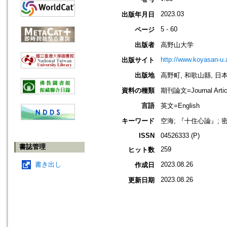
2023.03
出版年月日
5 - 60
ページ
出版者
高野山大学
http://www.koyasan-u.a
出版サイト
出版地
高野町, 和歌山縣, 日本 [K
資料の種類
期刊論文=Journal Artic
言語
英文=English
キーワード
空海; 『十住心論』; 密
ISSN
04526333 (P)
書誌管理
259
ヒット数
書き出し
2023.08.26
作成日
2023.08.26
更新日期