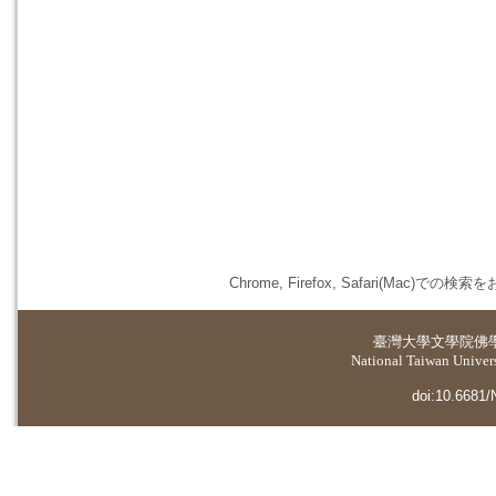
Chrome, Firefox, Safari(
臺灣大學
文學院佛
National Taiwan Universi
doi:10.6681