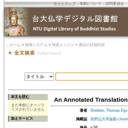
サイトマップ
．
本館について
．
諮問委員会
．
．
ホーム
>
検索システム
>
検索エンジン
>
書誌の詳細内容
本文を読む
An Annotated Translation 
まだ本館にオーソラ
イズされていません
著者
Dreitlein, Thomas Eijo
加えサービス
掲載誌
高野山大学論叢=Journal
v.58
巻号