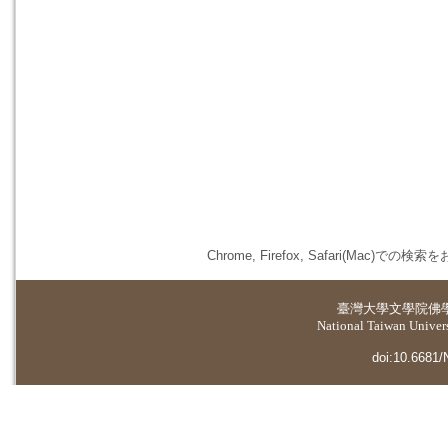
Chrome, Firefox, Safari(
臺灣大學
文學院佛
National Taiwan Universi
doi:10.6681