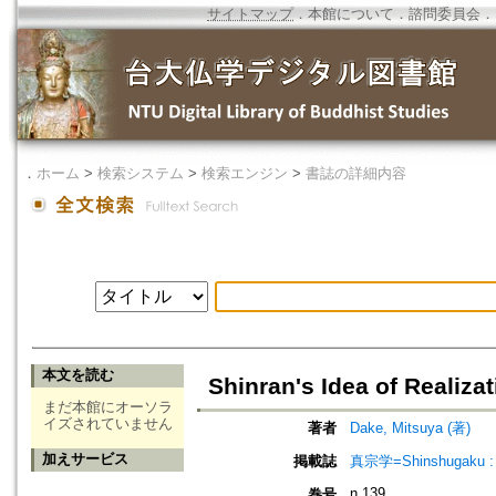
サイトマップ
．
本館について
．
諮問委員会
．
．
ホーム
>
検索システム
>
検索エンジン
>
書誌の詳細内容
本文を読む
Shinran's Idea of Realiza
まだ本館にオーソラ
イズされていません
著者
Dake, Mitsuya (著)
加えサービス
掲載誌
真宗学=Shinshugaku : 
n.139
巻号