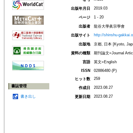
2019.03
出版年月日
1 - 20
ページ
出版者
龍谷大學眞宗學會
http://shinshu-gakkai.
出版サイト
出版地
京都, 日本 [Kyoto, Jap
資料の種類
期刊論文=Journal Artic
言語
英文=English
ISSN
02886480 (P)
259
ヒット数
書誌管理
2023.08.27
作成日
書き出し
2023.08.27
更新日期