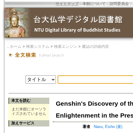
サイトマップ
．
本館について
．
諮問委員会
．
．
ホーム
>
検索システム
>
検索エンジン
>
書誌の詳細内容
本文を読む
Genshin's Discovery of t
まだ本館にオーソラ
イズされていません
Enlightenment in the Pres
加えサービス
著者
Nasu, Eisho (著)