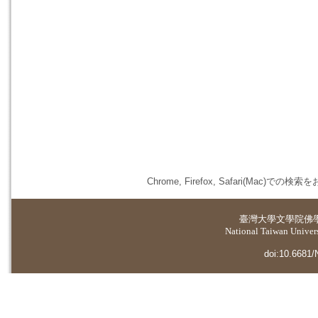
Chrome, Firefox, Safari(
臺灣大學
文學院佛
National Taiwan Universi
doi:10.6681