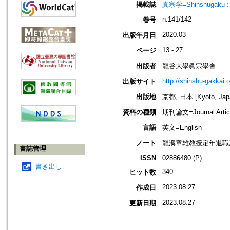
掲載誌
真宗学=Shinshugaku : 
n.141/142
巻号
2020.03
出版年月日
13 - 27
ページ
出版者
龍谷大學眞宗學會
http://shinshu-gakkai.
出版サイト
出版地
京都, 日本 [Kyoto, Jap
資料の種類
期刊論文=Journal Artic
言語
英文=English
ノート
龍溪章雄教授定年退職記
書誌管理
ISSN
02886480 (P)
書き出し
340
ヒット数
2023.08.27
作成日
2023.08.27
更新日期