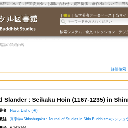
本館について
．
諮問委員会
．
お問い合わせ
．
資料提供
．
著作権について
．
当
｜
書目
｜
仏学著者データベース
｜
当サイ
検索システム
全文コレクション
デジ
．
．
書誌の詳細内容
詳細検索
d Slander : Seikaku Hoin (1167-1235) in Shin
著者
Nasu, Eisho (著)
載誌
真宗学=Shinshugaku : Journal of Studies in Shin Buddhism=シン
n.143/144
巻号