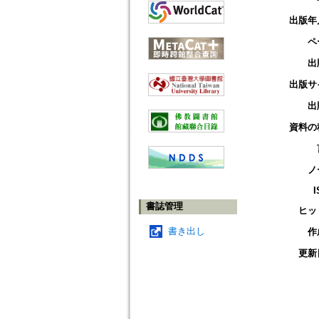
出版年
ペ
出
出版サ
出
資料の
ノ
I
書誌管理
ヒッ
書き出し
作
更新