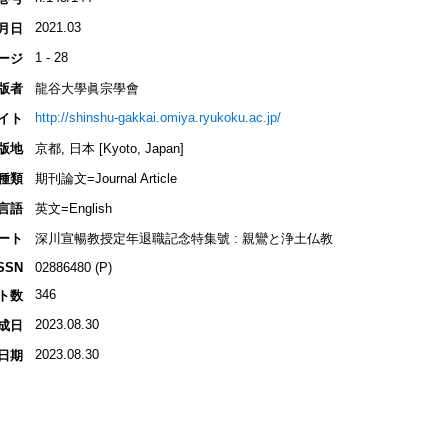
2021.03
月日
1 - 28
ージ
版者
龍谷大學眞宗學會
http://shinshu-gakkai.omiya.ryukoku.ac.jp/
イト
版地
京都, 日本 [Kyoto, Japan]
種類
期刊論文=Journal Article
言語
英文=English
ート
深川宣暢教授定年退職記念特集號 : 親鸞と浄土仏教
SSN
02886480 (P)
346
ト数
2023.08.30
成日
2023.08.30
日期