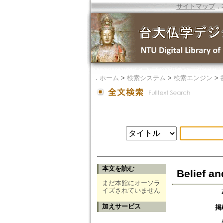
サイトマップ
．
．
ホーム
>
検索システム
>
検索エンジン
>
本文を読む
Belief an
まだ本館にオーソラ
イズされていません
加えサービス
掲