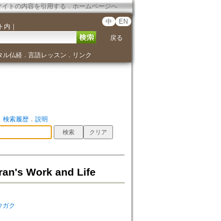
サイトの内容を引用する
．
ホームページへ
中
EN
ト内
｜
戻る
タル仏経
言語レッスン
リンク
．
．
．
検索履歴
．
説明
ran's Work and Life
シュウガク