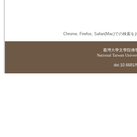
Chrome, Firefox, Safari(
臺灣大學
文學院佛
National Taiwan Universi
doi:10.6681