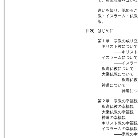
て、相互理解をはかる
違いを知り、認めるこ
教・イスラーム・仏教
版。
目次
はじめに
第１章 宗教の成り立
キリスト教につい
――キリスト教に
イスラームについ
――イスラームに
釈迦仏教について
大乗仏教について
――釈迦仏教と大
神道について 安
――神道につい
第２章 宗教の幸福観
釈迦仏教の幸福観
大乗仏教の幸福観
神道の幸福観 安
キリスト教の幸福
イスラームの幸福
――宗教の幸福観