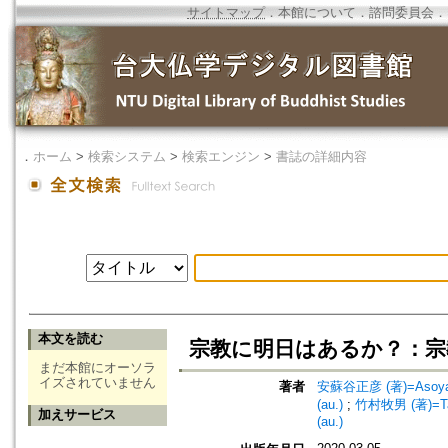
サイトマップ
．
本館について
．
諮問委員会
．
．
ホーム
>
検索システム
>
検索エンジン
>
書誌の詳細内容
本文を読む
宗教に明日はあるか？：宗
まだ本館にオーソラ
イズされていません
著者
安蘇谷正彦 (著)=Asoya, 
(au.)
;
竹村牧男 (著)=Tak
加えサービス
(au.)