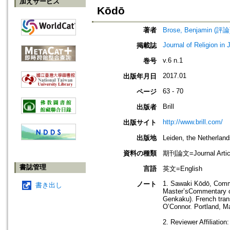
加えサービス
Kōdō
著者
Brose, Benjamin (評論
Journal of Religion in
掲載誌
v.6 n.1
巻号
2017.01
出版年月日
63 - 70
ページ
Brill
出版者
http://www.brill.com/
出版サイト
出版地
Leiden, the Netherla
資料の種類
期刊論文=Journal Artic
書誌管理
言語
英文=English
1. Sawaki Kōdō, Comm
ノート
書き出し
Master’sCommentary o
Genkaku). French trans
O’Connor. Portland, M
2. Reviewer Affiliation