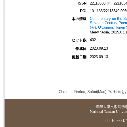
ISSN
22118330 (P); 2211834
DOI
10.1163/22118349-00
Commentary on the So
本の情報
Seventh Century Poem
(著)
;
O'Connor, Tonen 
MerwinAsia, 2015.03.1
402
ヒット数
2023.09.13
作成日
2023.09.13
更新日期
Chrome, Firefox, Safari(
臺灣大學
文學院佛
National Taiwan Universi
doi:10.6681