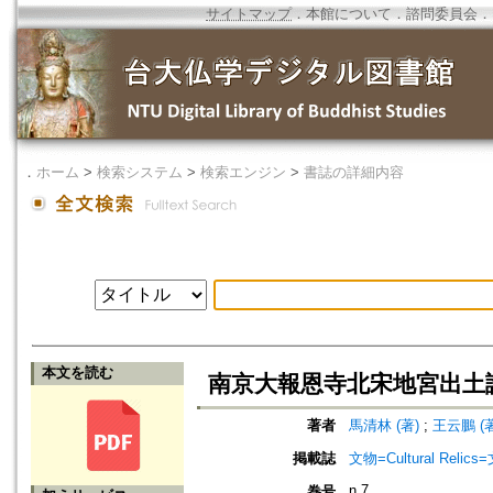
サイトマップ
．
本館について
．
諮問委員会
．
．
ホーム
>
検索システム
>
検索エンジン
>
書誌の詳細内容
本文を読む
南京大報恩寺北宋地宮出土
著者
馬清林 (著)
;
王云鵬 (著
掲載誌
文物=Cultural Reli
n.7
巻号