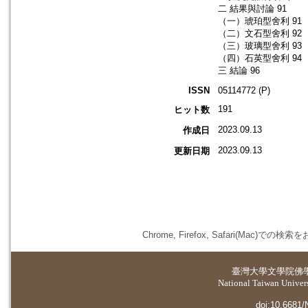
二 結果與討論 91
（一）琥珀型舍利 91
（二）文石型舍利 92
（三）玻璃型舍利 93
（四）石英型舍利 94
三 結論 96
ISSN
05114772 (P)
191
ヒット数
2023.09.13
作成日
2023.09.13
更新日期
Chrome, Firefox, Safari(
臺灣大學
文學院佛
National Taiwan Universi
doi:10.6681