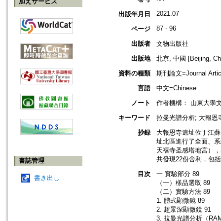
加えサービス
2021.07
出版年月日
87 - 96
ページ
出版者
文物出版社
出版地
北京, 中國 [Beijing, Ch
資料の種類
期刊論文=Journal Artic
言語
中文=Chinese
ノート
作者機構： 山東大學
キーワード
拉曼光譜分析; 大報恩
抄録
大報恩寺遺址位于江蘇
址北區進行了全面、系
天禧寺圣感塔地宮），
共發現22份舍利，包
書誌管理
目次
一 實驗部分 89
書き出し
（一）樣品選取 89
（二）實驗方法 89
1. 體式顯微鏡 89
2. 超景深顯微鏡 91
3. 拉曼光譜分析（RAM