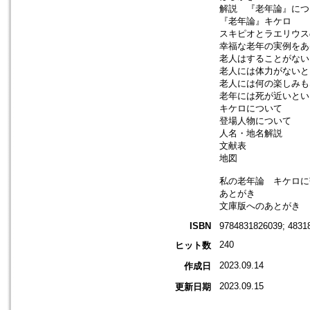
解説 『老年論』につ
『老年論』キケロ
スキピオとラエリウス
幸福な老年の実例をあ
老人はすることがない
老人には体力がないと
老人には何の楽しみも
老年には死が近いとい
キケロについて
登場人物について
人名・地名解説
文献表
地図
私の老年論 キケロに
あとがき
文庫版へのあとがき
ISBN
9784831826039; 4831
240
ヒット数
2023.09.14
作成日
2023.09.15
更新日期