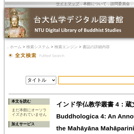
サイトマップ
．
本館について
．
諮問委員会
．
．
ホーム
>
検索システム
>
検索エンジン
>
書誌の詳細内容
本文を読む
インド学仏教学叢書 4：蔵文和訳『大
まだ本館にオーソラ
イズされていません
Buddhologica 4: An Annot
加えサービス
the Mahāyāna Mahāparini