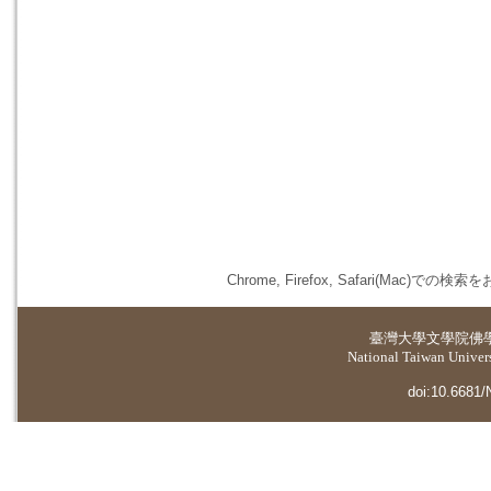
Chrome, Firefox, Safari(
臺灣大學
文學院佛
National Taiwan Universi
doi:10.6681