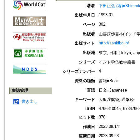
著者
下田正弘 (著)=Shimoda, 
1993.01
出版年月日
302
ページ
出版者
山喜房佛書林(インド
http://sankibo.jp/
出版サイト
出版地
東京, 日本 [Tokyo, Jap
シリーズ
インド学仏教学叢書
4
シリーズナンバー
資料の種類
書籍=Book
言語
日文=Japanese
書誌管理
キーワード
大般涅槃経; 涅槃経
書き出し
ISBN
4796310045; 9784796
370
ヒット数
2023.09.14
作成日
2023.09.23
更新日期