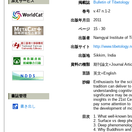
加えサービス
Bulletin of Tibetology
掲載誌
v.47 n.1-2
巻号
2011
出版年月日
15 - 30
ページ
Namgyal Institute of T
出版者
http://www.tibetology.n
出版サイト
Sikkim, India
出版地
資料の種類
期刊論文=Journal Artic
言語
英文=English
Enthusiasts for the sc
抄録
tradition can deliver 
understanding cognitive
significance may be ov
書誌管理
insights in the 21st Ce
pay some attention to 
書き出し
the development of mor
1. What well-known br
目次
2. Surface vs deep p
3. Deep phenomenolog
4. Why Buddhism and B