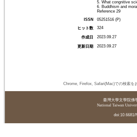
5. What congnitive sc
6. Buddhism and moral 
Reference 29
ISSN
05251516 (P)
324
ヒット数
2023.09.27
作成日
2023.09.27
更新日期
Chrome, Firefox, Safari(
臺灣大學
文學院佛
National Taiwan Universi
doi:10.6681