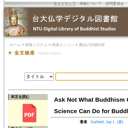
サイトマップ
．
本館について
．
諮問委員会
．
．
ホーム
>
検索システム
>
検索エンジン
>
書誌の詳細内容
本文を読む
Ask Not What Buddhism C
Science Can Do for Bud
著者
Garfield, Jay L. (著)