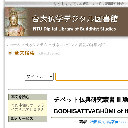
サイトマップ
．
本館について
．
諮問委員会
．
．
ホーム
>
検索システム
>
検索エンジン
>
書誌の詳細内容
本文を読む
チベット仏典研究叢書 Ⅲ 
まだ本館にオーソラ
イズされていません
BODHISATTVABHŪMI of 
加えサービス
著者
磯田熙文 (編著)=Isoda, Hi