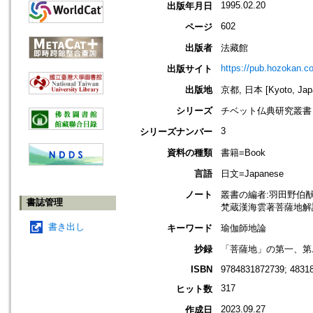
1995.02.20
出版年月日
602
ページ
出版者
法藏館
https://pub.hozokan.co
出版サイト
出版地
京都, 日本 [Kyoto, Jap
シリーズ
チベット仏典研究叢書
3
シリーズナンバー
資料の種類
書籍=Book
言語
日文=Japanese
ノート
叢書の編者:羽田野伯猷(19
書誌管理
梵蔵漢海雲著菩薩地解説
書き出し
キーワード
瑜伽師地論
抄録
「菩薩地」の第一、第
ISBN
9784831872739; 4831
317
ヒット数
2023.09.27
作成日