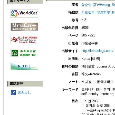
加えサービス
著者
황순일 (著)=Hwang, Soon
掲載誌
인도철학=印度哲學=Korean 
n.21
巻号
2006
出版年月日
205 - 223
ページ
出版者
印度哲學會
http://krindology.com/
出版サイト
出版地
Korea [韓國]
資料の種類
期刊論文=Journal Artic
言語
韓文=Korean
ノート
저자정보: 동국대학교
書誌管理
キーワード
드러나지 않는 행위=無表; 
書き出し
self identity; intentio
目次
I. 서언 205
II. 행위와 의도 208
III. 무표(Avijnapti)
IV. 행위이론의 변화 2