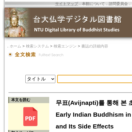
サイトマップ
．
本館について
．
諮問委員会
．
．
ホーム
>
検索システム
>
検索エンジン
>
書誌の詳細内容
本文を読む
무표(Avijnapti)를 통해 본
Early Indian Buddhism in
and Its Side Effects