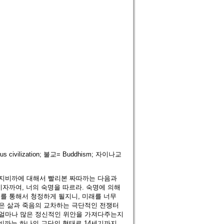
 civilization; 불교= Buddhism; 자이나교
지비까에 대해서 빨리본 짜따까는 다음과
비자까여, 너의 숙명을 따르라. 숙명에 의해
를 통해서 청정하게 될지니, 미래를 너무
송은 삶과 죽음의 교차하는 극단적인 전쟁터
 얼마나 많은 정신적인 위안을 가져다주는지
지비까는 하나의 교단의 형태로 14세기까지