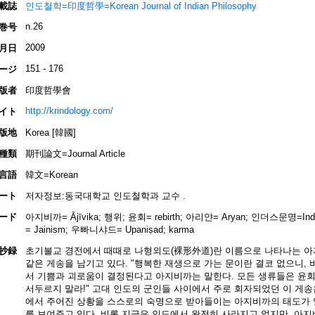
載誌
인도철학=印度哲學=Korean Journal of Indian Philosophy
n.26
巻号
2009
月日
151 - 176
ージ
版者
印度哲學會
http://krindology.com/
イト
版地
Korea [韓國]
種類
期刊論文=Journal Article
言語
韓文=Korean
ート
저자정보:동국대학교 인도철학과 교수 .
ード
아지비까= Ājīvika; 행위; 윤회= rebirth; 아리얀= Aryan; 인더스문명=Indus
= Jainism; 우빠니샤드= Upaniṣad; karma
抄録
초기불교 경전에서 때때로 나형외도(裸形外道)란 이름으로 나타나는 아
같은 게송을 남기고 있다. "행복한 재생으로 가는 문이란 결코 없으니, 
서 기쁨과 괴로움이 결정된다고 아지비까는 말한다. 모든 생류들은 윤회
서두르지 말라!" 고대 인도의 군인들 사이에서 주로 회자되었던 이 게
에서 주어진 상황을 스스로의 숙명으로 받아들이는 아지비까의 태도가
를 보여주고 있다. 비록 지금은 인도에서 완전히 사라지고 없지만, 아