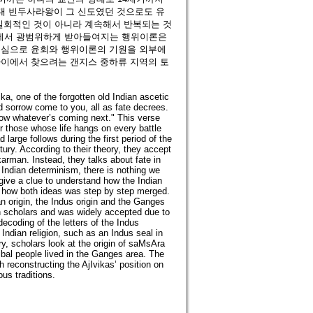
대 빈두사라왕이 그 신도였던 것으로도 유
일회적인 것이 아니라 계속해서 반복되는 것
에서 광범위하게 받아들여지는 행위이론은
중심으로 윤회와 행위이론의 기원을 외부에
사이에서 찾으려는 갠지스 중하류 지역의 토
ka, one of the forgotten old Indian ascetic
nd sorrow come to you, all as fate decrees.
now whatever’s coming next." This verse
r those whose life hangs on every battle
 large follows during the first period of the
ury. According to their theory, they accept
karman. Instead, they talks about fate in
 Indian determinism, there is nothing we
 give a clue to understand how the Indian
d how both ideas was step by step merged.
n origin, the Indus origin and the Ganges
rn scholars and was widely accepted due to
ecoding of the letters of the Indus
 Indian religion, such as an Indus seal in
ory, scholars look at the origin of saMsAra
ibal people lived in the Ganges area. The
h reconstructing the AjIvikas’ position on
us traditions.