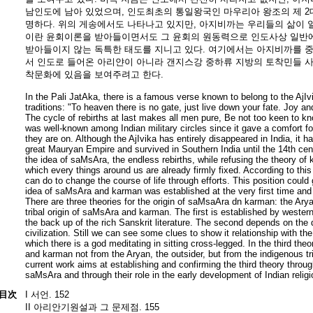
남인도에 남아 있었으며, 인도최초의 통일왕국인 마우리아 왕조의 제 2
명하다. 위의 게송에서도 나타나고 있지만, 아지비까는 우리들의 삶이 
이란 윤회이론을 받아들이면서도 그 윤회의 원동력으로 인도사상 일반
받아들이지 않는 독특한 태도를 지니고 있다. 여기에서는 아지비까를 
서 인도로 들어온 아리얀이 아니라 갠지스강 중하류 지방의 토착민들 
착문화에 있음을 보여주려고 한다.
In the Pali JatAka, there is a famous verse known to belong to the AjIvi
traditions: "To heaven there is no gate, just live down your fate. Joy a
The cycle of rebirths at last makes all men pure, Be not too keen to k
was well-known among Indian military circles since it gave a comfort fo
they are on. Although the AjIvika has entirely disappeared in India, it had
great Mauryan Empire and survived in Southern India until the 14th cent
the idea of saMsAra, the endless rebirths, while refusing the theory of 
which every things around us are already firmly fixed. According to this
can do to change the course of life through efforts. This position could
idea of saMsAra and karman was established at the very first time an
There are three theories for the origin of saMsaAra dn karman: the Arya
tribal origin of saMsAra and karman. The first is established by weste
the back up of the rich Sanskrit literature. The second depends on the d
civilization. Still we can see some clues to show it relationship with the
which there is a god meditating in sitting cross-legged. In the third the
and karman not from the Aryan, the outsider, but from the indigenous tr
current work aims at establishing and confirming the third theory throug
saMsAra and through their role in the early development of Indian religio
目次
I 서언. 152
II 아리안기원설과 그 문제점. 155