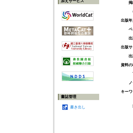
加えサービス
掲
出版年
ペ
出
出版サ
出
資料の
ノ
キーワ
書誌管理
書き出し