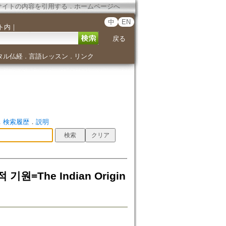
サイトの内容を引用する
．
ホームページへ
中
EN
ト内
｜
戻る
タル仏経
言語レッスン
リンク
．
．
．
検索履歴
．
説明
=The Indian Origin