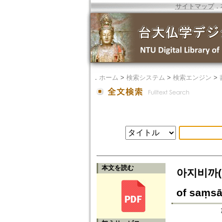
サイトマップ
．
．
ホーム
>
検索システム
>
検索エンジン
>
本文を読む
아지비까(Ā
of saṃsār