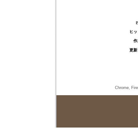
ヒッ
作
更新
Chrome,