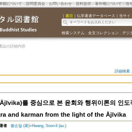
本館について
．
諮問委員会
．
お問い合わせ
．
資料提供
．
著作権について
．
当
｜
書目
｜
仏学著者データベース
｜
当サイ
検索システム
全文コレクション
デジ
．
．
書誌の詳細内容
詳細検索
jīvika)를 중심으로 본 윤회와 행위이론의 인도적 기원
a and karman from the light of the Ājīvika
著者
황순일 (著)=Hwang, Soon-il (au.)