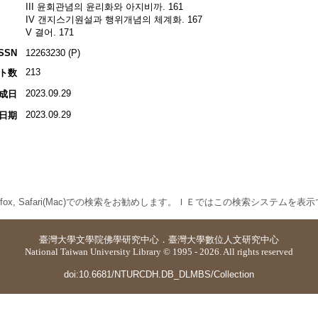
III 윤회관념의 윤리화와 아지비까. 161
IV 갠지스기원설과 행위개념의 체계화. 167
V 결어. 171
ISSN
12263230 (P)
213
ト数
2023.09.29
成日
2023.09.29
日期
 Firefox, Safari(Mac)での検索をお勧めします。ＩＥではこの検索システムを
臺灣大學
文學院佛學研究中心
．
臺灣大學數位人文研究中心
National Taiwan University Library © 1995 - 2026. All rights reserved
doi:10.6681/NTURCDH.DB_DLMBS/Collection