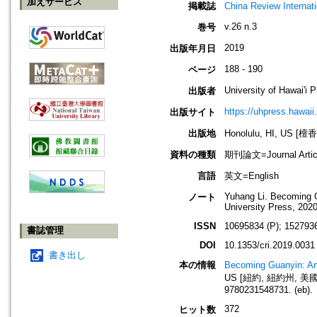
加えサービス
掲載誌
China Review Inter
v.26 n.3
巻号
2019
出版年月日
188 - 190
ページ
University of Hawai'i 
出版者
https://uhpress.hawaii
出版サイト
出版地
Honolulu, HI, US 
資料の種類
期刊論文=Journal Artic
言語
英文=English
Yuhang Li. Becoming G
ノート
University Press, 2020
ISSN
10695834 (P); 1527936
書誌管理
DOI
10.1353/cri.2019.0031
書き出し
本の情報
Becoming Guanyin: Art
US [紐約, 紐約州, 美國]: Co
9780231548731. (eb).
372
ヒット数