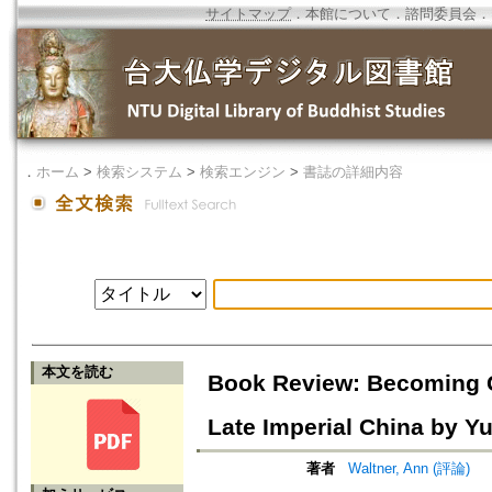
サイトマップ
．
本館について
．
諮問委員会
．
．
ホーム
>
検索システム
>
検索エンジン
>
書誌の詳細内容
本文を読む
Book Review: Becoming G
Late Imperial China by Y
著者
Waltner, Ann (評論)