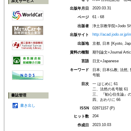
加えサービス
2020.03.31
出版年月日
61 - 68
ページ
出版者
浄土宗教学院=Jodo Shu B
http://acad.jodo.or.jp/
出版サイト
出版地
京都, 日本 [Kyoto, Jap
資料の種類
期刊論文=Journal Artic
言語
日文=Japanese
キーワード
日本; 日本仏教; 法然
号観
目次
一 はじめに 61
二、法然の名号観 61
三、 『勧心往生論』の
書誌管理
四、おわりに 66
書き出し
ISSN
02871157 (P)
204
ヒット数
2023.10.03
作成日