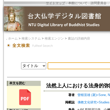
サイトマップ
．
本館について
．
諮問委員会
．
．
ホーム
>
検索システム
>
検索エンジン
>
書誌の詳細内容
本文を読む
法然上人における法身的弥
著者
曽根宣雄 (著)=Sone, Nob
掲載誌
佛教文化研究=Studies in
巻号
n.64 百回忌記念 