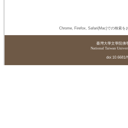
Chrome, Firefox, Safari(
臺灣大學
文學院佛
National Taiwan Universi
doi:10.6681