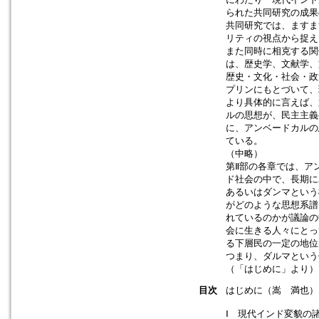
られた共同研究の成果
共同研究では、ますま
リティの視点から捉え
また同時に相克する関
は、歴史学、文献学、
歴史・文化・社会・政
プリンにもとづいて、
より具体的に言えば、
ルの思想が、民主主義
に、アンベードカルの
ている。
（中略）
第Ⅱ部の各章では、ア
ド社会の中で、長期に
あるいはダンマという
がどのような思想系譜
れているのかが議論の
会に生きる人々にとっ
る下層民の一定の地位
つまり、ダルマという
（「はじめに」より）
目次
はじめに（嵩 満也）
Ⅰ 現代インド変貌の