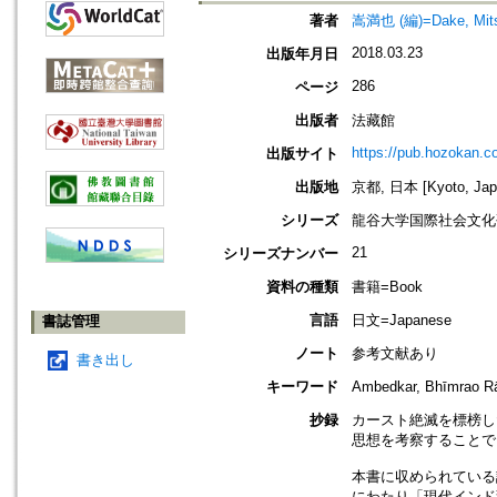
著者
嵩満也 (編)=Dake, Mitsu
2018.03.23
出版年月日
286
ページ
出版者
法藏館
https://pub.hozokan.co
出版サイト
出版地
京都, 日本 [Kyoto, Jap
シリーズ
龍谷大学国際社会文化
21
シリーズナンバー
資料の種類
書籍=Book
言語
日文=Japanese
書誌管理
ノート
参考文献あり
書き出し
キーワード
Ambedkar, Bhīmr
抄録
カースト絶滅を標榜し
思想を考察することで
本書に収められている
にわたり「現代インド