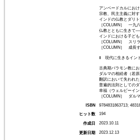
アンベードカルにおけ
宗教、民主主義に対す
インドの仏教とダリト
［COLUMN］ 一
仏教とともに生きて―
インドにおける子ども
［COLUMN］ ス
［COLUMN］ 成
Ⅱ 現代に生きるイン
古典期バラモン教にお
ダルマの相続者（若原
翻訳において失われた
普遍的法則としてのダ
幸福（ウェルビーイン
［COLUMN］ ダル
ISBN
9784831863713; 4831
194
ヒット数
2023.10.11
作成日
2023.12.13
更新日期