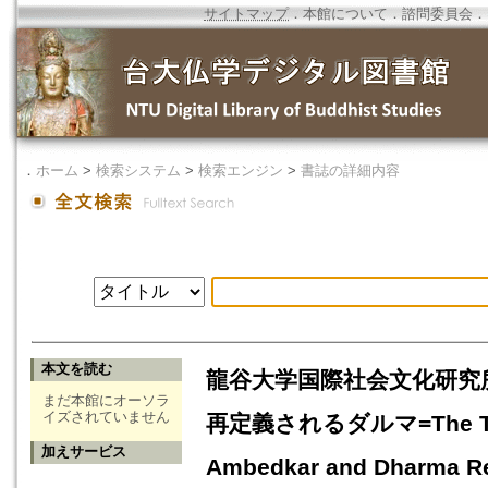
サイトマップ
．
本館について
．
諮問委員会
．
．
ホーム
>
検索システム
>
検索エンジン
>
書誌の詳細内容
本文を読む
龍谷大学国際社会文化研究
まだ本館にオーソラ
イズされていません
再定義されるダルマ=The Traditi
加えサービス
Ambedkar and Dharma R