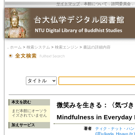
サイトマップ
．
本館について
．
諮問委員会
．
．
ホーム
>
検索システム
>
検索エンジン
>
書誌の詳細内容
本文を読む
微笑みを生きる：〈気づき〉の瞑想と実
まだ本館にオーソラ
イズされていません
Mindfulness in Everyday 
加えサービス
著者
ティク・ナット・ハン (著)=T
(譯)=Ikeda, Hisayo (tr.)