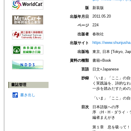
版
新装版
2011.05.20
出版年月日
224
ページ
出版者
春秋社
https://www.shunjusha.
出版サイト
出版地
東京, 日本 [Tokyo, Jap
資料の種類
書籍=Book
言語
日文=Japanese
抄録
「いま」「ここ」の自
く実践論を、詩的なわ
書誌管理
一歩を踏みだすための
書き出し
「いま」「ここ」の自
目次
日本語版への序
序 （H・H・ダライ・
編者まえがき
第１章 息を吸って！