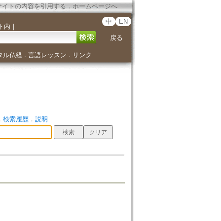
サイトの内容を引用する
．
ホームページへ
中
EN
ト内
｜
戻る
タル仏経
言語レッスン
リンク
．
．
．
検索履歴
．
説明