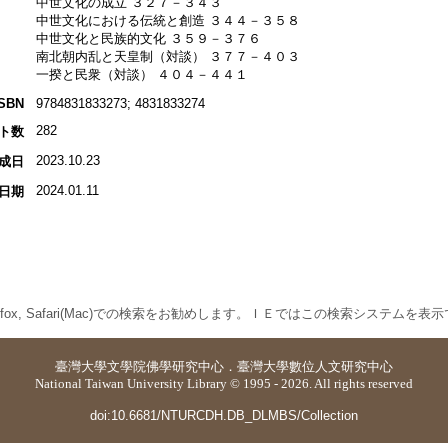
中世文化の成立 ３２７－３４３
中世文化における伝統と創造 ３４４－３５８
中世文化と民族的文化 ３５９－３７６
南北朝内乱と天皇制（対談） ３７７－４０３
一揆と民衆（対談） ４０４－４４１
ISBN
9784831833273; 4831833274
282
ト数
2023.10.23
成日
2024.01.11
日期
 Firefox, Safari(Mac)での検索をお勧めします。ＩＥではこの検索システムを
臺灣大學
文學院佛學研究中心
．
臺灣大學數位人文研究中心
National Taiwan University Library © 1995 - 2026. All rights reserved
doi:10.6681/NTURCDH.DB_DLMBS/Collection