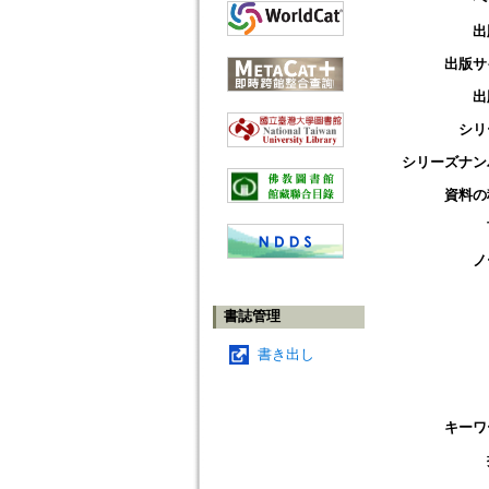
出
出版サ
出
シリ
シリーズナン
資料の
ノ
書誌管理
書き出し
キーワ