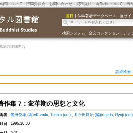
本館について
．
諮問委員会
．
お問い合わせ
．
資料提供
．
著作権について
．
当
｜
書目
｜
仏学著者データベース
｜
当サイ
検索システム
全文コレクション
デジ
．
．
書誌の詳細内容
詳細検索
著作集 7：変革期の思想と文化
著者
黒田俊雄 (著)=Kuroda, Toshio (au.)
;
井ケ田良治 (編)=Igeda, Ryoji (ed.)
1995.10.30
月日
470
ージ