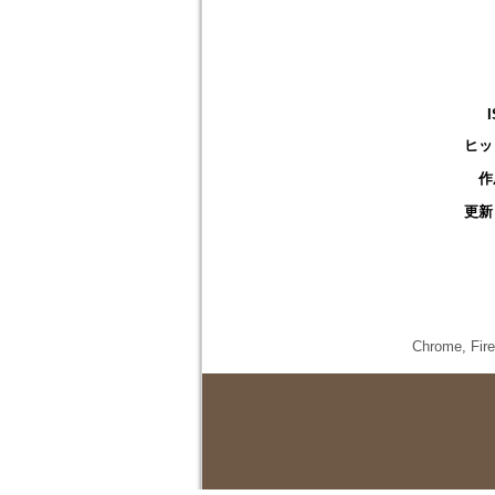
ヒッ
作
更新
Chrome,