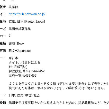
版者
法藏館
https://pub.hozokan.co.jp/
イト
版地
京都, 日本 [Kyoto, Japan]
ーズ
黒田俊雄著作集
7
バー
種類
書籍=Book
言語
日文=Japanese
ート
単行本
タイトルは奥付による
付: 月報7(8p)
解説(大山喬平): p442-452
出典一覧: p453-456
２０１９年１０月１日～ＰＯＤ版（デジタル受注制作）にて復刊い
復刊にあたり体裁・価格が変わります。内容に変更はございません。
ード
日本; 歴史; 中世; 社会
抄録
黒田史学は変革期をいかに捉えようとしたのか。建武政権論など、そ