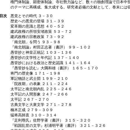
権門体制論、顕密体制論、寺社勢力論など、数々の独創理論で日本中
のテーマに再構成、集大成する。研究者必備の文献として、巻末には
目次
悪党とその時代 ３－３０
歴史への悪党の登場 ３１－３９
変革期の意識と思想 ４０－５２
建武政権の所領安堵政策 ５３－７２
建武政権の宗教政策 ７３－９２
「南北朝」を問う ９３－９８
『南北朝論』村田正志著（書評） ９９－１０２
愚管抄と神皇正統記 １０３－１３６
愚管抄の文学性と年代記 １３７－１４０
愚管抄における政治と歴史認識 １４１－１６４
『愚管抄を読む』大隅和雄（書評） １６５－１７０
将門の歴史像 １７１－１９８
軍記物語と武士団 １９９－２１０
「院政期」の表象 ２１１－２２４
太平記と南北朝内乱 ２２５－２４６
太平記の人間形象 ２４７－２６６
太平記 ２６７－２７０
古典文学と大衆文学 ２７１－２７８
楠木正成 ２７９－３０９
猛将高師直 ３１０－３１４
『足利尊氏』佐野学著（書評） ３１５－３２０
『戦国乱世の文学』杉浦明平著（書評） ３２１－３２６