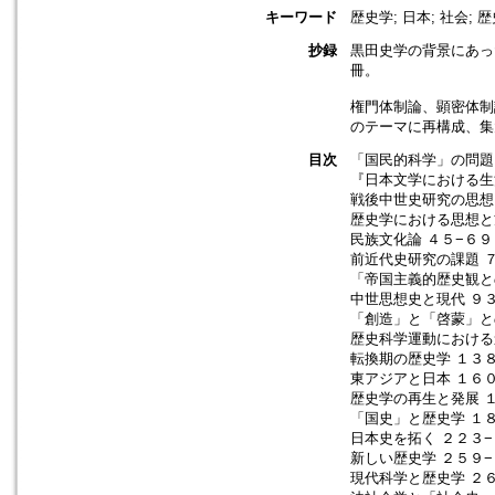
キーワード
歴史学; 日本; 社会; 歴
抄録
黒田史学の背景にあっ
冊。
権門体制論、顕密体制
のテーマに再構成、集
目次
「国民的科学」の問題
『日本文学における生
戦後中世史研究の思想
歴史学における思想と
民族文化論 ４５−６９
前近代史研究の課題 
「帝国主義的歴史観と
中世思想史と現代 ９
「創造」と「啓蒙」と
歴史科学運動における
転換期の歴史学 １３
東アジアと日本 １６
歴史学の再生と発展 
「国史」と歴史学 １
日本史を拓く ２２３
新しい歴史学 ２５９
現代科学と歴史学 ２