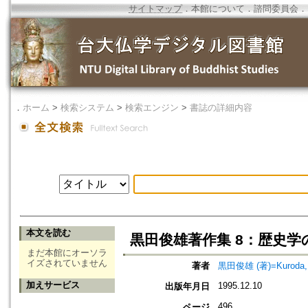
サイトマップ
．
本館について
．
諮問委員会
．
．
ホーム
>
検索システム
>
検索エンジン
>
書誌の詳細内容
本文を読む
黒田俊雄著作集 8：歴史学
まだ本館にオーソラ
イズされていません
著者
黒田俊雄 (著)=Kuroda, T
加えサービス
1995.12.10
出版年月日
496
ページ