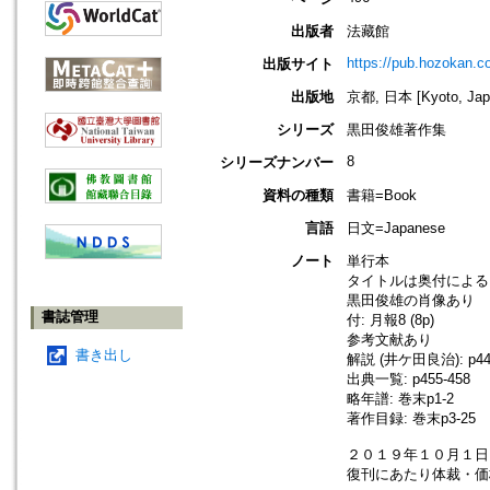
出版者
法藏館
https://pub.hozokan.co
出版サイト
出版地
京都, 日本 [Kyoto, Jap
シリーズ
黒田俊雄著作集
8
シリーズナンバー
資料の種類
書籍=Book
言語
日文=Japanese
ノート
単行本
タイトルは奥付による
黒田俊雄の肖像あり
書誌管理
付: 月報8 (8p)
参考文献あり
書き出し
解説 (井ケ田良治): p44
出典一覧: p455-458
略年譜: 巻末p1-2
著作目録: 巻末p3-25
２０１９年１０月１
復刊にあたり体裁・価