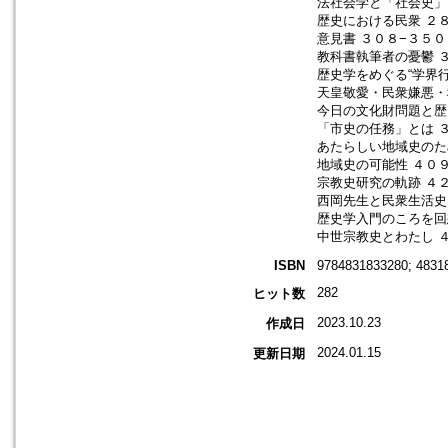
法社会学と「社会史」
歴史における民衆 ２
意見書 ３０８−３５０
教科書執筆者の憂鬱 
歴史学をめぐる“学界行
天皇敬愛・民衆嫌悪・
今日の文化財問題と歴
「市史の任務」とは 
あたらしい地域史のた
地域史の可能性 ４０
宗教史研究の軌跡 ４
西岡先生と民衆生活史
歴史学入門のころを回
中世宗教史とわたし 
ISBN
9784831833280; 4831
282
ヒット数
2023.10.23
作成日
2024.01.15
更新日期