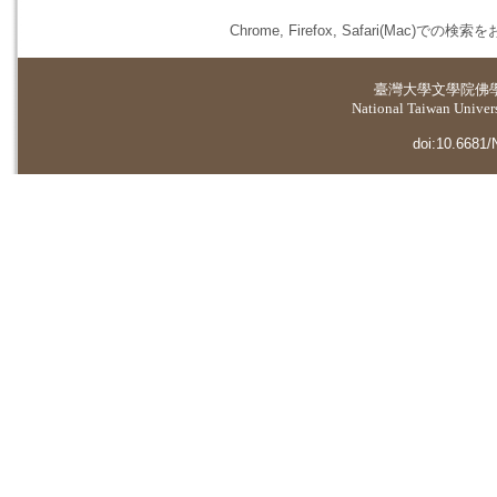
Chrome, Firefox, Safari(
臺灣大學
文學院佛
National Taiwan Universi
doi:10.6681