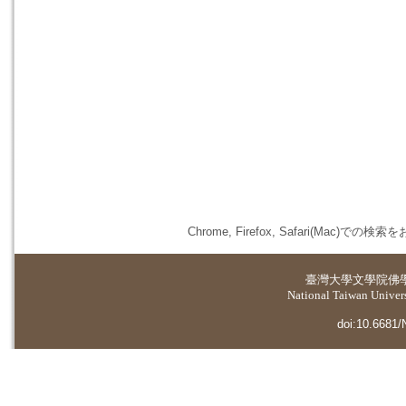
Chrome, Firefox, Safari(
臺灣大學
文學院佛
National Taiwan Universi
doi:10.6681