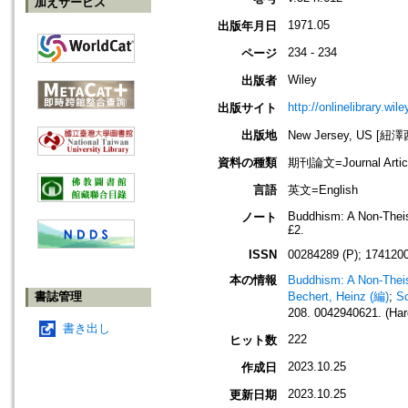
加えサービス
1971.05
出版年月日
234 - 234
ページ
Wiley
出版者
http://onlinelibrary.wil
出版サイト
出版地
New Jersey, US [紐
資料の種類
期刊論文=Journal Artic
言語
英文=English
Buddhism: A Non-Theis
ノート
£2.
ISSN
00284289 (P); 1741200
本の情報
Buddhism: A Non-Theist
書誌管理
Bechert, Heinz (編)
;
Sc
208. 0042940621. (Har
書き出し
222
ヒット数
2023.10.25
作成日
2023.10.25
更新日期