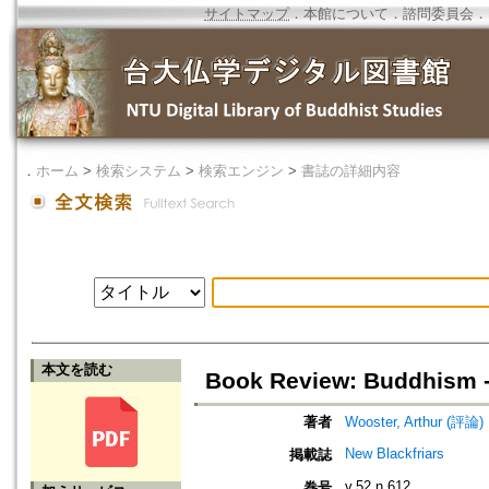
サイトマップ
．
本館について
．
諮問委員会
．
．
ホーム
>
検索システム
>
検索エンジン
>
書誌の詳細内容
本文を読む
Book Review: Buddhism -
著者
Wooster, Arthur (評論)
New Blackfriars
掲載誌
v.52 n.612
巻号