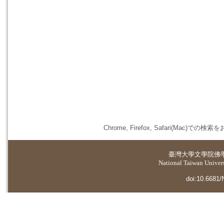
Chrome, Firefox, Safari(
臺灣大學
文學院佛
National Taiwan Universi
doi:10.6681