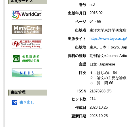
加えサービス
n.3
巻号
2015.02
出版年月日
64 - 66
ページ
出版者
東洋大学東洋学研究所
https://www.toyo.ac.jp
出版サイト
出版地
東京, 日本 [Tokyo, Jap
資料の種類
期刊論文=Journal Artic
言語
日文=Japanese
目次
１．はじめに 64
２．論文の主要な論点 
３．質 問 66
ISSN
21876983 (P)
書誌管理
214
ヒット数
書き出し
2023.10.25
作成日
2023.10.25
更新日期