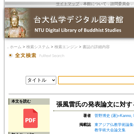
サイトマップ
．
本館について
．
諮問委員会
．
．
ホーム
>
検索システム
>
検索エンジン
>
書誌の詳細内容
本文を読む
張風雷氏の発表論文に対す
著者
菅野博史 (著)=Kanno, Hir
掲載誌
東アジア仏教学術論集=Procee
教学術大会論文集