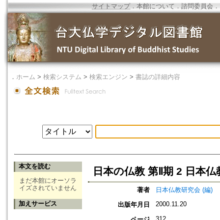
サイトマップ
．
本館について
．
諮問委員会
．
．
ホーム
>
検索システム
>
検索エンジン
>
書誌の詳細内容
本文を読む
日本の仏教 第Ⅱ期 2 日本仏
まだ本館にオーソラ
イズされていません
著者
日本仏教研究会 (編)
加えサービス
2000.11.20
出版年月日
312
ページ