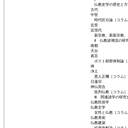
仏教史学の歴史と方
古代
中世
時代区分論［コラム
近世
近現代
新宗教、新新宗教、
Ⅱ 仏教諸潮流の研
南都
天台
真言
ポスト顕密体制論［
禅
浄土
悪人正機［コラム］
日蓮宗
神仏習合
批判仏教［コラム］
Ⅲ 関連諸学の研究
仏教民俗学
仏教文学
女性と仏教［コラム
仏教美術
仏教建築
絵画史料論［コラム