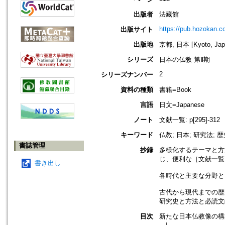
出版者
法藏館
https://pub.hozokan.co
出版サイト
出版地
京都, 日本 [Kyoto, Jap
シリーズ
日本の仏教 第Ⅱ期
2
シリーズナンバー
資料の種類
書籍=Book
言語
日文=Japanese
ノート
文献一覧: p[295]-312
キーワード
仏教; 日本; 研究法; 
書誌管理
抄録
多様化するテーマと方
じ、便利な［文献一覧
書き出し
各時代と主要な分野と
古代から現代までの歴
研究史と方法と必読文
目次
新たな日本仏教像の構
Ⅰ