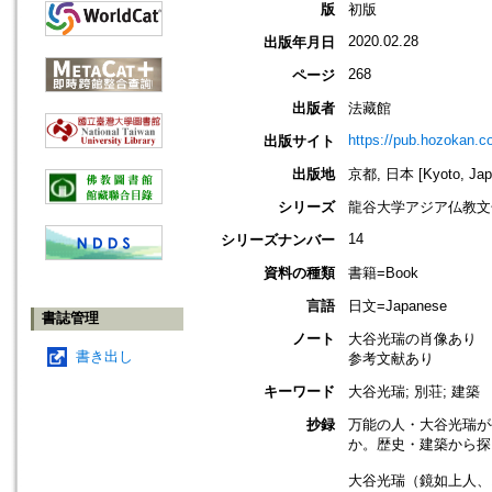
版
初版
2020.02.28
出版年月日
268
ページ
出版者
法藏館
https://pub.hozokan.co
出版サイト
出版地
京都, 日本 [Kyoto, Jap
シリーズ
龍谷大学アジア仏教文
14
シリーズナンバー
資料の種類
書籍=Book
言語
日文=Japanese
書誌管理
ノート
大谷光瑞の肖像あり
書き出し
参考文献あり
キーワード
大谷光瑞; 別荘; 建築
抄録
万能の人・大谷光瑞が
か。歴史・建築から探
大谷光瑞（鏡如上人、1