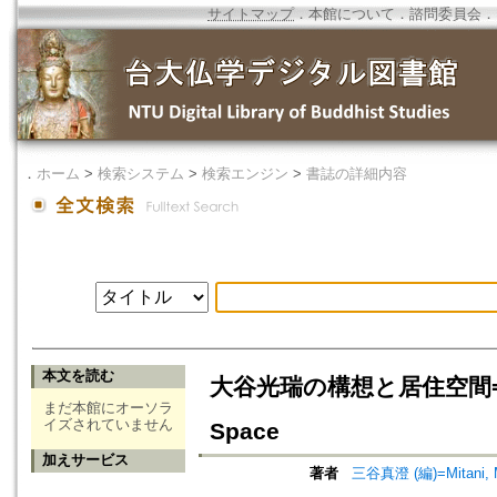
サイトマップ
．
本館について
．
諮問委員会
．
．
ホーム
>
検索システム
>
検索エンジン
>
書誌の詳細内容
本文を読む
大谷光瑞の構想と居住空間=Otani K
まだ本館にオーソラ
イズされていません
Space
加えサービス
著者
三谷真澄 (編)=Mitani, M