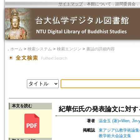
サイトマップ
．
本館について
．
諮問委員会
．
．
ホーム
>
検索システム
>
検索エンジン
>
書誌の詳細内容
本文を読む
紀華伝氏の発表論文に対す
著者
温金玉 (著)=Wen, Jin-yu
掲載誌
東アジア仏教学術論集=Procee
教学術大会論文集