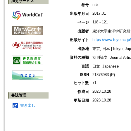
加えサービス
n.5
巻号
2017.01
出版年月日
118 - 121
ページ
出版者
東洋大学東洋学研究所
https://www.toyo.ac.jp
出版サイト
出版地
東京, 日本 [Tokyo, Jap
資料の種類
期刊論文=Journal Artic
言語
日文=Japanese
ISSN
21876983 (P)
71
ヒット数
2023.10.28
作成日
書誌管理
2023.10.28
更新日期
書き出し