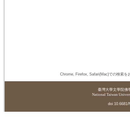
Chrome, Firefox, Safari(
臺灣大學
文學院佛
National Taiwan Universi
doi:10.6681