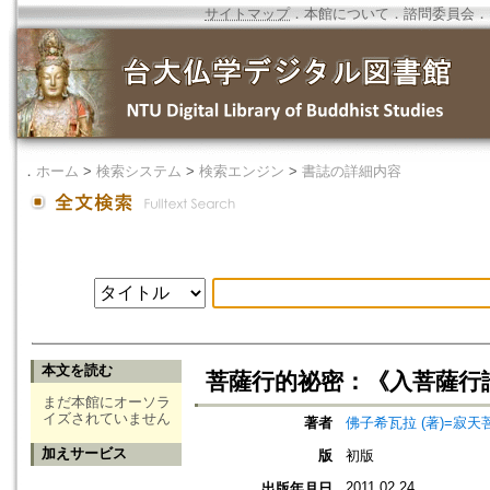
サイトマップ
．
本館について
．
諮問委員会
．
．
ホーム
>
検索システム
>
検索エンジン
>
書誌の詳細内容
本文を読む
菩薩行的祕密：《入菩薩行
まだ本館にオーソラ
イズされていません
著者
佛子希瓦拉 (著)=寂天菩薩
加えサービス
版
初版
2011.02.24
出版年月日