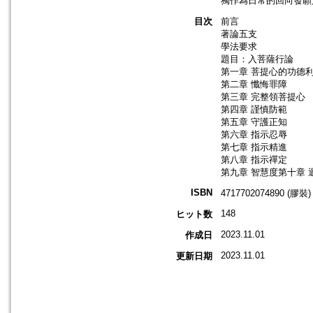
獨作為日常的回向發願
目次
前言
著論五支
學法要求
題目：入菩薩行論
第一章 菩提心的功德
第二章 懺悔罪障
第三章 完整領菩提心
第四章 謹慎防範
第五章 守護正知
第六章 指示忍辱
第七章 指示精進
第八章 指示禪定
第九章 智慧度第十章 
ISBN
4717702074890 (膠裝)
148
ヒット数
2023.11.01
作成日
2023.11.01
更新日期