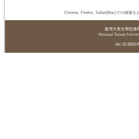
Chrome, Firefox, Safari(
臺灣大學
文學院佛
National Taiwan Universi
doi:10.6681