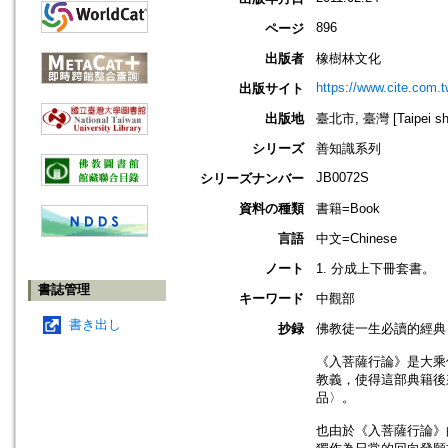
896
ページ
出版者
橡樹林文化
https://www.cite.com.t
出版サイト
出版地
臺北市, 臺灣 [Taipei shi
シリーズ
善知識系列
JB0072S
シリーズナンバー
資料の種類
書籍=Book
言語
中文=Chinese
ノート
1. 分成上下冊套書。
書誌管理
キーワード
中觀部
書き出し
抄録
佛教徒一生必讀的經典
《入菩薩行論》是大乘
教義，使得這部典籍後
品〉。
也由於《入菩薩行論》