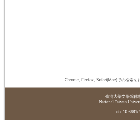
Chrome, Firefox, Safari(
臺灣大學
文學院佛
National Taiwan Universi
doi:10.6681