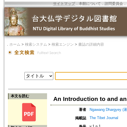
サイトマップ
．
本館について
．
諮問委員会
．
．
ホーム
>
検索システム
>
検索エンジン
>
書誌の詳細内容
本文を読む
An Introduction to and an 
著者
Ngawang Dhargyey (著
The Tibet Journal
掲載誌
v.1 n.1
巻号