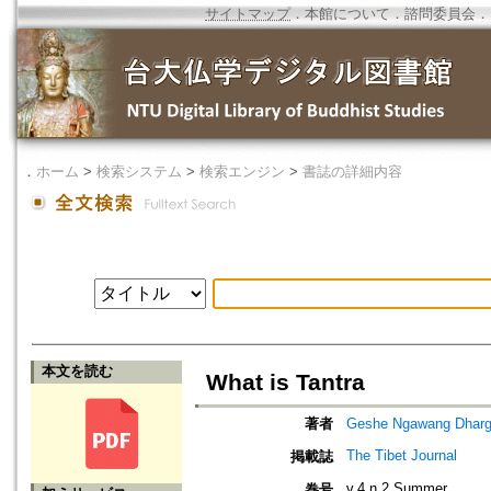
サイトマップ
．
本館について
．
諮問委員会
．
．
ホーム
>
検索システム
>
検索エンジン
>
書誌の詳細内容
本文を読む
What is Tantra
著者
Geshe Ngawang Dharg
The Tibet Journal
掲載誌
v.4 n.2 Summer
巻号