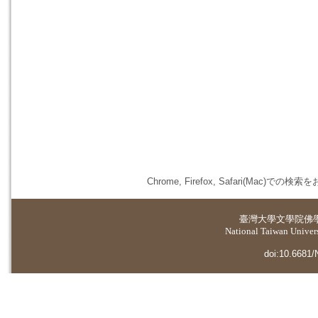
Chrome, Firefox, Safari(
臺灣大學
文學院佛
National Taiwan Universi
doi:10.6681